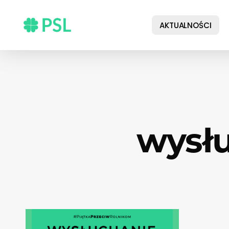
Skip
to
AKTUALNOŚCI
main
content
wysłu