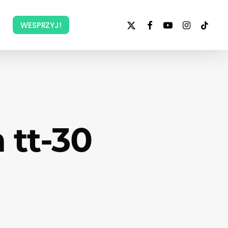
x-
facebook
youtube
instagram
tiktok
WESPRZYJ!
twitter
 tt-30