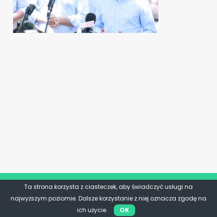
Ta strona korzysta z ciasteczek, aby świadczyć usługi na
najwyższym poziomie. Dalsze korzystanie z niej oznacza zgodę na
ich użycie.
OK