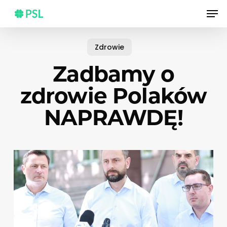
Skip
Men
to
main
content
Zdrowie
Zadbamy o
zdrowie Polaków
NAPRAWDĘ!