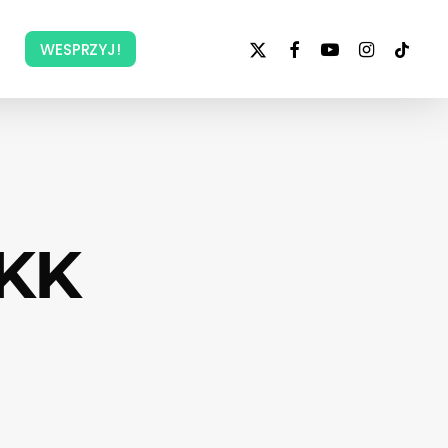
x-
facebook
youtube
instagram
tiktok
WESPRZYJ!
twitter
WKK