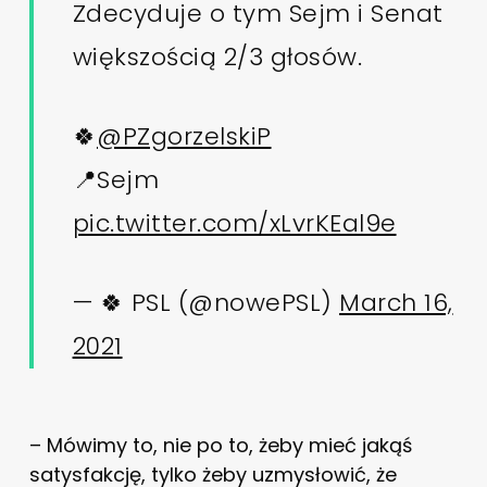
Zdecyduje o tym Sejm i Senat
większością 2/3 głosów.
🍀
@PZgorzelskiP
📍Sejm
pic.twitter.com/xLvrKEal9e
— 🍀 PSL (@nowePSL)
March 16,
2021
– Mówimy to, nie po to, żeby mieć jakąś
satysfakcję, tylko żeby uzmysłowić, że