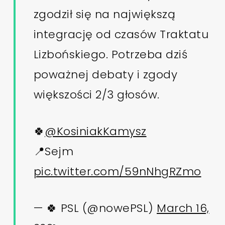
zgodził się na największą
integrację od czasów Traktatu
Lizbońskiego. Potrzeba dziś
poważnej debaty i zgody
większości 2/3 głosów.
🍀
@KosiniakKamysz
📍Sejm
pic.twitter.com/59nNhgRZmo
— 🍀 PSL (@nowePSL)
March 16,