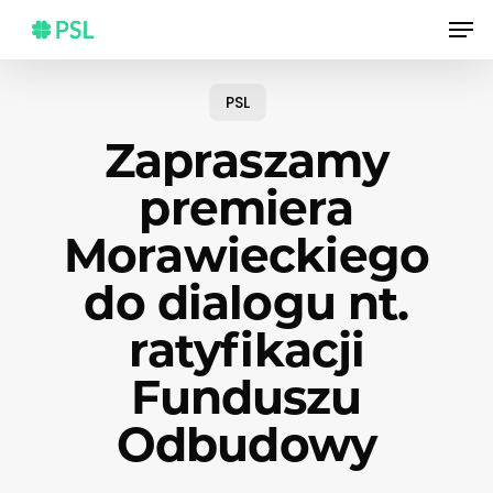
Skip
Men
to
main
content
PSL
Zapraszamy
premiera
Morawieckiego
do dialogu nt.
ratyfikacji
Funduszu
Odbudowy