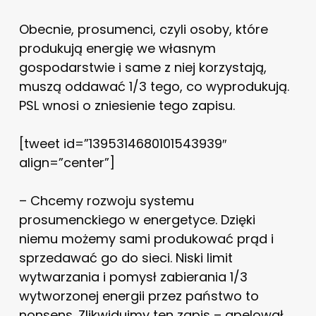
Obecnie, prosumenci, czyli osoby, które
produkują energię we własnym
gospodarstwie i same z niej korzystają,
muszą oddawać 1/3 tego, co wyprodukują.
PSL wnosi o zniesienie tego zapisu.
[tweet id=”1395314680101543939″
align=”center”]
– Chcemy rozwoju systemu
prosumenckiego w energetyce. Dzięki
niemu możemy sami produkować prąd i
sprzedawać go do sieci. Niski limit
wytwarzania i pomysł zabierania 1/3
wytworzonej energii przez państwo to
nonsens. Zlikwidujmy ten zapis – apelował