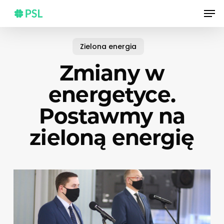
Skip
Men
to
main
content
Zielona energia
Zmiany w
energetyce.
Postawmy na
zieloną energię