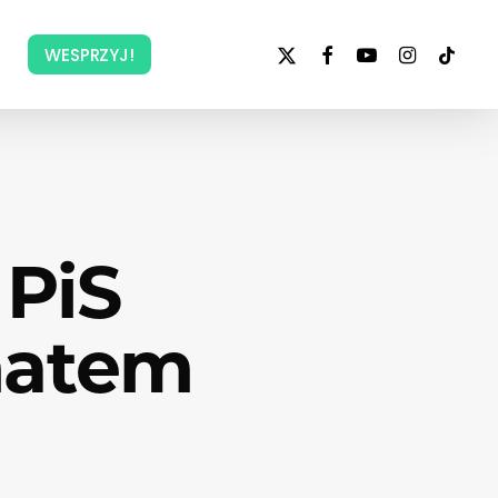
x-
facebook
youtube
instagram
tiktok
WESPRZYJ!
twitter
PiS
matem