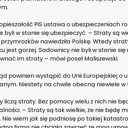
ym.
 opieszałość PiS ustawa o ubezpieczeniach ro
ie byli w stanie się ubezpieczyć. – Straty są w
 przymrozków nawiedziła Polskę. Wtedy strat
u jest gorzej. Sadownicy nie byli w stanie si
ównać im straty – mówi poseł Maliszewski.
ząd powinien wystąpić do Unii Europejskiej o
m. Niestety na chwile obecną niewiele w tej
czą straty. Bez pomocy wielu z nich nie będ
lności. – Straty są tak wielkie, że nie będę 
 Nie wiem jak się podniosę po takiej katastro
żadna firma nie chciała zawrzeć ze mną umo