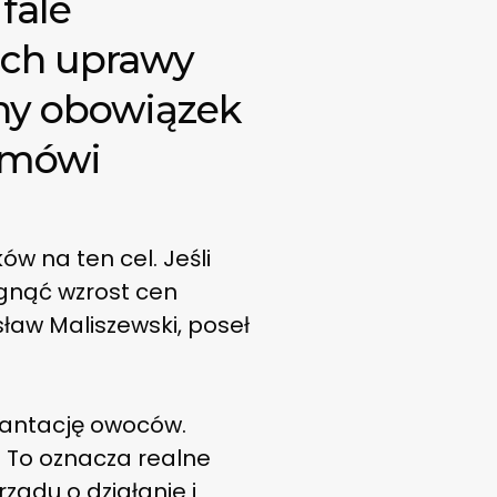
fale
ach uprawy
lny obowiązek
 mówi
w na ten cel. Jeśli
ągnąć wzrost cen
ław Maliszewski, poseł
plantację owoców.
. To oznacza realne
ządu o działanie i