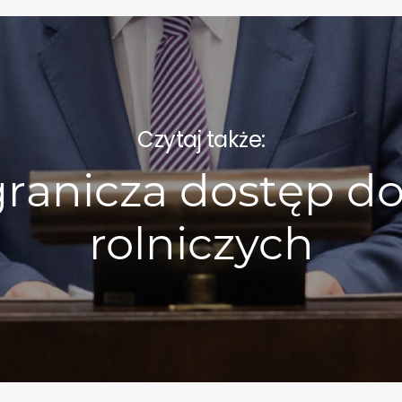
Czytaj także:
granicza dostęp do
rolniczych