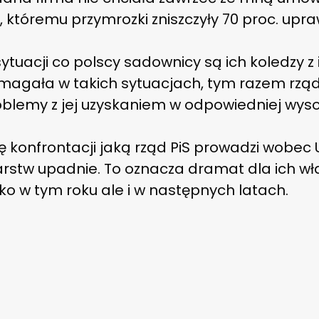
 któremu przymrozki zniszczyły 70 proc. upra
tuacji co polscy sadownicy są ich koledzy z 
agała w takich sytuacjach, tym razem rząd
lemy z jej uzyskaniem w odpowiedniej wyso
ę konfrontacji jaką rząd PiS prowadzi wobec 
stw upadnie. To oznacza dramat dla ich właś
lko w tym roku ale i w następnych latach.