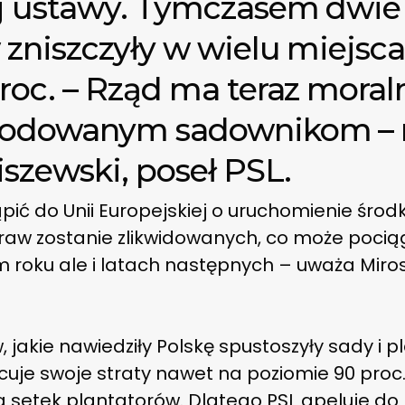
 ustawy. Tymczasem dwie 
zniszczyły w wielu miejsc
roc. – Rząd ma teraz mora
kodowanym sadownikom –
szewski, poseł PSL.
ić do Unii Europejskiej o uruchomienie środkó
upraw zostanie zlikwidowanych, co może poci
m roku ale i latach następnych – uważa Miros
 jakie nawiedziły Polskę spustoszyły sady i 
uje swoje straty nawet na poziomie 90 proc
setek plantatorów. Dlatego PSL apeluje do r