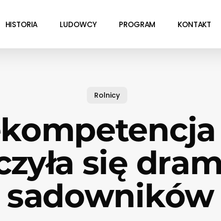
HISTORIA
LUDOWCY
PROGRAM
KONTAKT
Rolnicy
ekompetencja 
czyła się dra
sadowników