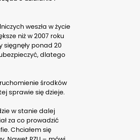
lniczych weszła w życie
iększe niż w 2007 roku
y sięgnęły ponad 20
ę ubezpieczyć, dlatego
 uruchomienie środków
 sprawie się dzieje.
zie w stanie dalej
miał za co prowadzić
fie. Chciałem się
wy. Nawet PZU – mówi