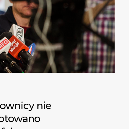
downicy nie
gotowano