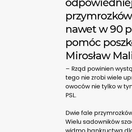
odpowiedniej
przymrozków 
nawet w 90 p
pomóc posz
Mirosław Mali
– Rząd powinien wystąp
tego nie zrobi wiele 
owoców nie tylko w ty
PSL.
Dwie fale przymrozków,
Wielu sadowników szac
widmo bankructwa dla 