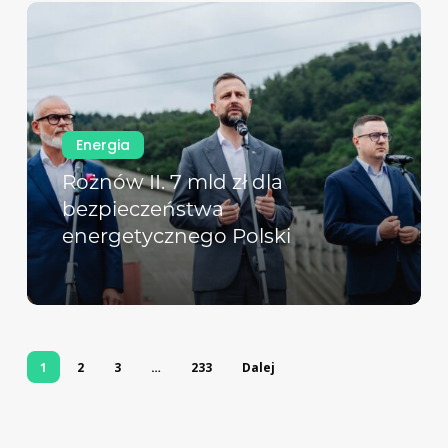
Energia
Rożnów II. 7 mld zł dla
bezpieczeństwa
energetycznego Polski
1
2
3
…
233
Dalej