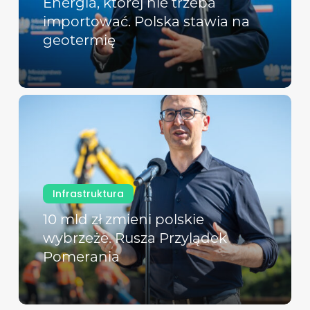
Energia, której nie trzeba
importować. Polska stawia na
geotermię
Infrastruktura
10 mld zł zmieni polskie
wybrzeże. Rusza Przylądek
Pomerania