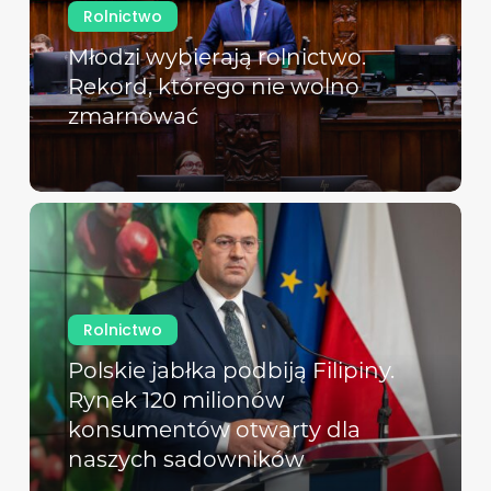
Rolnictwo
Młodzi wybierają rolnictwo.
Rekord, którego nie wolno
zmarnować
Rolnictwo
Polskie jabłka podbiją Filipiny.
Rynek 120 milionów
konsumentów otwarty dla
naszych sadowników