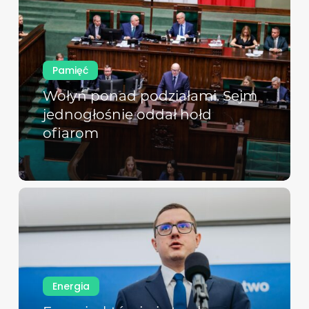
Pamięć
Wołyń ponad podziałami. Sejm
jednogłośnie oddał hołd
ofiarom
Energia