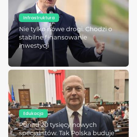
Infrastruktura
Nie tylko nowe drogi. Chodzi o
stabilne finansowanie
inwestycji
Edukacja
Ponad 20 tysięcy nowych
specjalistów. Tak Polska buduje