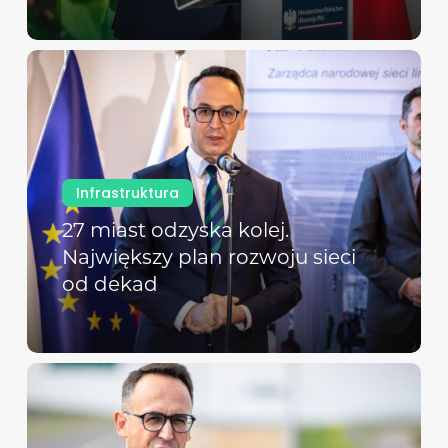
Infrastruktura
27 miast odzyska kolej.
Największy plan rozwoju sieci
od dekad