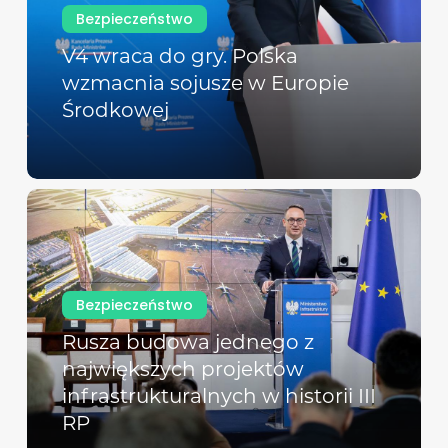
Bezpieczeństwo
V4 wraca do gry. Polska
wzmacnia sojusze w Europie
Środkowej
Bezpieczeństwo
Rusza budowa jednego z
największych projektów
infrastrukturalnych w historii III
RP