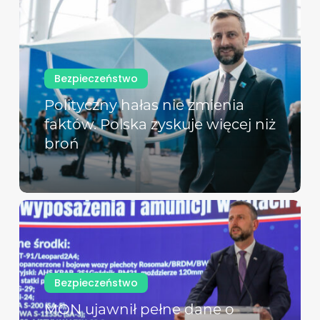
Bezpieczeństwo
Polityczny hałas nie zmienia
faktów. Polska zyskuje więcej niż
broń
Bezpieczeństwo
MON ujawnił pełne dane o