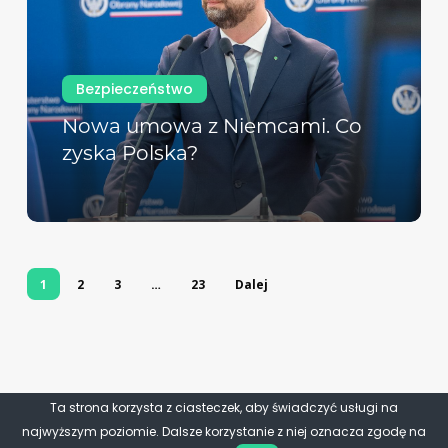
Bezpieczeństwo
Nowa umowa z Niemcami. Co
zyska Polska?
1
2
3
…
23
Dalej
Ta strona korzysta z ciasteczek, aby świadczyć usługi na
najwyższym poziomie. Dalsze korzystanie z niej oznacza zgodę na