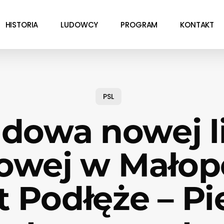
HISTORIA
LUDOWCY
PROGRAM
KONTAKT
PSL
dowa nowej li
owej w Małop
t Podłęże – Pi