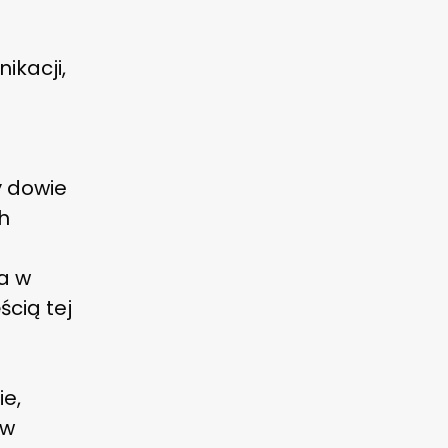
ikacji,
y dowie
h
a w
ścią tej
ie,
 w