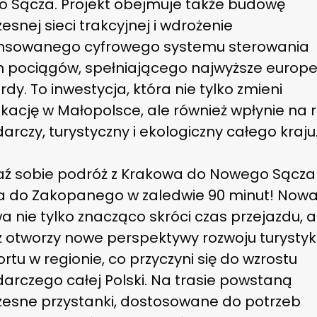
 Sącza. Projekt obejmuje także budowę
snej sieci trakcyjnej i wdrożenie
sowanego cyfrowego systemu sterowania
 pociągów, spełniającego najwyższe europe
dy. To inwestycja, która nie tylko zmieni
kację w Małopolsce, ale również wpłynie na 
rczy, turystyczny i ekologiczny całego kraju
ź sobie podróż z Krakowa do Nowego Sącza
 a do Zakopanego w zaledwie 90 minut! Nowa 
a nie tylko znacząco skróci czas przejazdu, a
 otworzy nowe perspektywy rozwoju turystyki
rtu w regionie, co przyczyni się do wzrostu
arczego całej Polski. Na trasie powstaną
esne przystanki, dostosowane do potrzeb