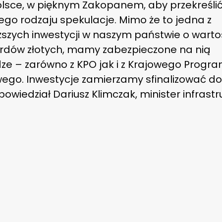
lsce, w pięknym Zakopanem, aby przekreśli
ego rodzaju spekulacje. Mimo że to jedna z
szych inwestycji w naszym państwie o wartoś
iardów złotych, mamy zabezpieczone na nią
dze – zarówno z KPO jak i z Krajowego Progr
wego. Inwestycje zamierzamy sfinalizować do
powiedział Dariusz Klimczak, minister infrastr