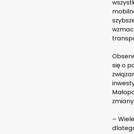
wszyst
mobilno
szybsze
wzmacn
transp
Obserwu
się o 
związan
inwest
Małopol
zmiany
– Wiele
dlatego