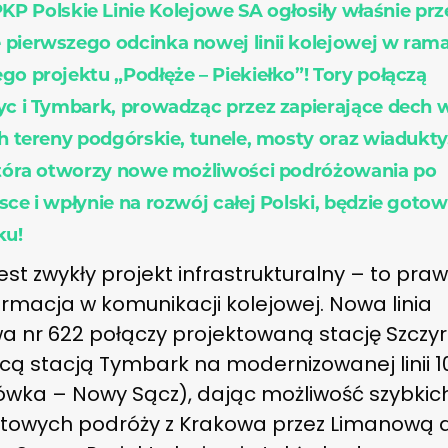
KP Polskie Linie Kolejowe SA ogłosiły właśnie prz
pierwszego odcinka nowej linii kolejowej w ram
go projektu „Podłęże – Piekiełko”! Tory połączą
yc i Tymbark, prowadząc przez zapierające dech 
ch tereny podgórskie, tunele, mosty oraz wiadukty
która otworzy nowe możliwości podróżowania po
sce i wpłynie na rozwój całej Polski, będzie gotow
ku!
jest zwykły projekt infrastrukturalny – to pra
rmacja w komunikacji kolejowej. Nowa linia
a nr 622 połączy projektowaną stację Szczyr
ącą stacją Tymbark na modernizowanej linii 1
wka – Nowy Sącz), dając możliwość szybkich
towych podróży z Krakowa przez Limanową 