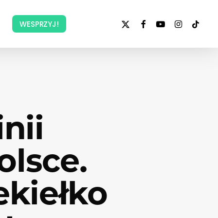
x-
facebook
youtube
instagram
tiktok
WESPRZYJ!
twitter
nii
olsce.
ekiełko