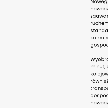
Nowego
nowocze
zaawan
ruchem
standar
komuni
gospoda
Wyobra
minut,
kolejow
również
transpo
gospod
nowocz