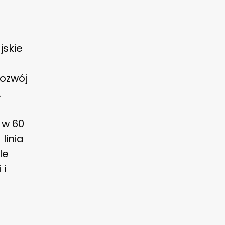
jskie
rozwój
.
 w 60
linia
le
 i