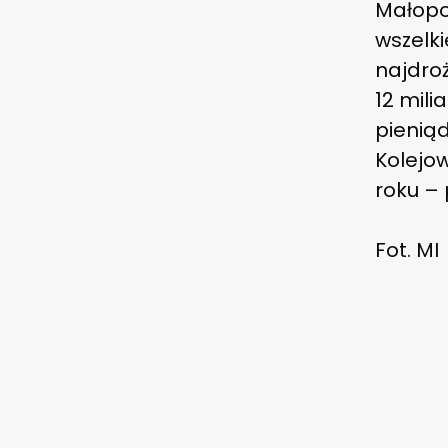
Małopo
wszelki
najdroż
12 mil
pienią
Kolejo
roku – 
Fot. MI