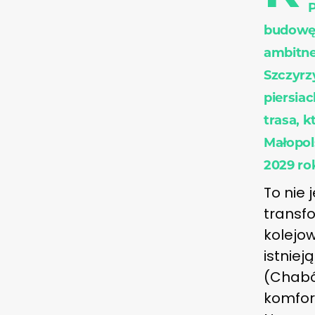
P
budowę 
ambitne
Szczyrz
piersia
trasa, 
Małopol
2029 ro
To nie 
transfo
kolejow
istniej
(Chabó
komfor