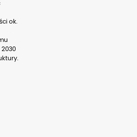
ć
ci ok.
amu
 2030
uktury.