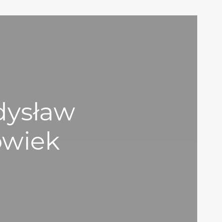
dysław
owiek