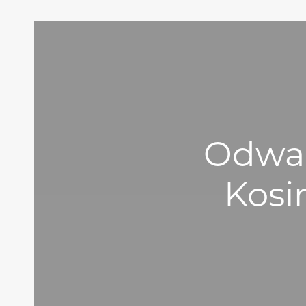
Odwag
Kosi