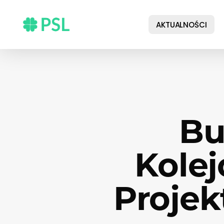
Skip
to
AKTUALNOŚCI
main
content
Bu
Kolej
Projek