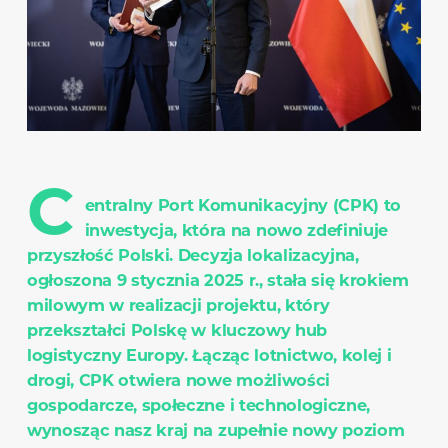
C
entralny Port Komunikacyjny (CPK) to
inwestycja, która na nowo zdefiniuje
przyszłość Polski. Decyzja lokalizacyjna,
ogłoszona 9 stycznia 2025 r., stała się krokiem
milowym w realizacji projektu, który
przekształci Polskę w kluczowy hub
logistyczny Europy. Łącząc lotnictwo, kolej i
drogi, CPK otwiera nowe możliwości
gospodarcze, społeczne i technologiczne,
wynosząc nasz kraj na zupełnie nowy poziom