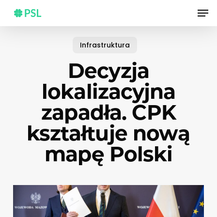
Skip
Men
to
main
content
Infrastruktura
Decyzja
lokalizacyjna
zapadła. CPK
kształtuje nową
mapę Polski