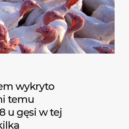
iem wykryto
dni temu
 u gęsi w tej
ilka