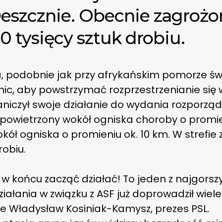
eszcznie. Obecnie zagrożo
0 tysięcy sztuk drobiu.
, podobnie jak przy afrykańskim pomorze świń,
 nic, aby powstrzymać rozprzestrzenianie się w
niczył swoje działanie do wydania rozporząd
owietrzony wokół ogniska choroby o promien
ół ogniska o promieniu ok. 10 km. W strefie
robiu.
i w końcu zacząć działać! To jeden z najgors
ziałania w związku z ASF już doprowadził wie
e Władysław Kosiniak-Kamysz, prezes PSL.