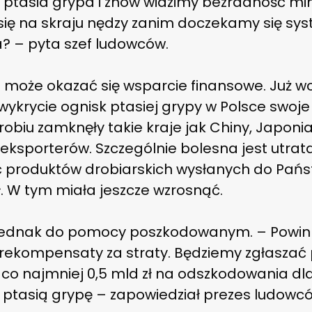
 ptasia grypa i znów widzimy bezradność minis
 się na skraju nędzy zanim doczekamy się s
a? – pyta szef ludowców.
 może okazać się wsparcie finansowe. Już wc
wykrycie ognisk ptasiej grypy w Polsce swoj
biu zamknęły takie kraje jak Chiny, Japonia,
eksporterów. Szczególnie bolesna jest utrat
ć produktów drobiarskich wysłanych do Pań
ł. W tym miała jeszcze wzrosnąć.
 jednak do pomocy poszkodowanym. – Powin
 rekompensaty za straty. Będziemy zgłaszać
co najmniej 0,5 mld zł na odszkodowania dla 
 i ptasią grypę – zapowiedział prezes ludowc