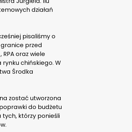
tra Jurgiela. Ilu
ystemowych działań
ześniej pisaliśmy o
e granice przed
 RPA oraz wiele
a rynku chińskiego. W
stwa Środka
na zostać utworzona
 poprawki do budżetu
tych, którzy ponieśli
ów.