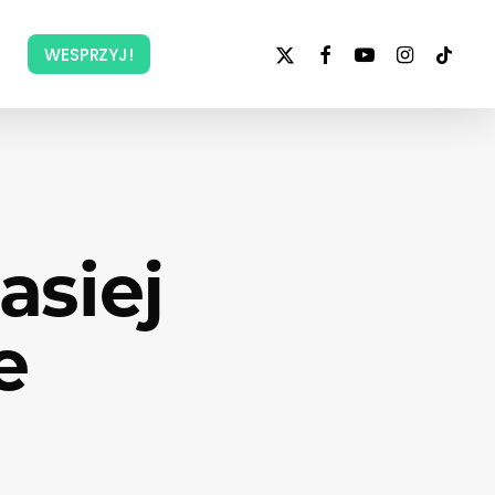
x-
facebook
youtube
instagram
tiktok
WESPRZYJ!
twitter
asiej
e