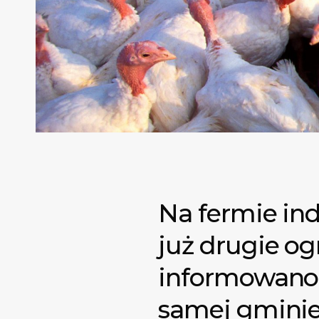
Na fermie in
już drugie og
informowano 
samej gminie