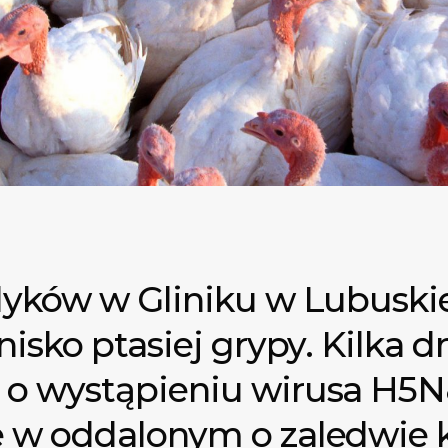
dyków w Gliniku w Lubusk
nisko ptasiej grypy. Kilka 
o wystąpieniu wirusa H5N8
 w oddalonym o zaledwie k