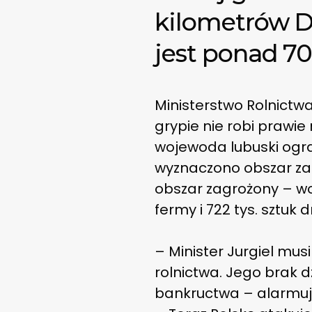
kilometrów D
jest ponad 70
Ministerstwo Rolnictwa
grypie nie robi prawie
wojewoda lubuski ogra
wyznaczono obszar zap
obszar zagrożony – wok
fermy i 722 tys. sztuk d
– Minister Jurgiel mus
rolnictwa. Jego brak d
bankructwa – alarmuj