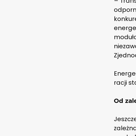
– Tran
odporn
konkur
energe
moduło
niezaw
Zjednoc
Energet
racji s
Od zal
Jeszcze
zależn