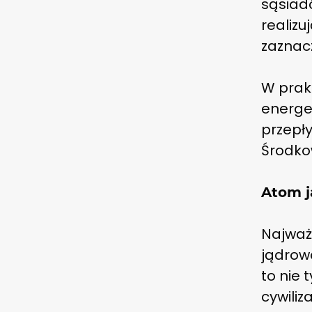
sąsiad
realizu
zaznacz
W prakt
energe
przepł
Środko
Atom j
Najważ
jądrowa
to nie 
cywiliz