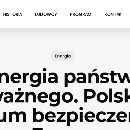
HISTORIA
LUDOWCY
PROGRAM
KONTAKT
Energia
nergia państ
ażnego. Pols
um bezpiecz