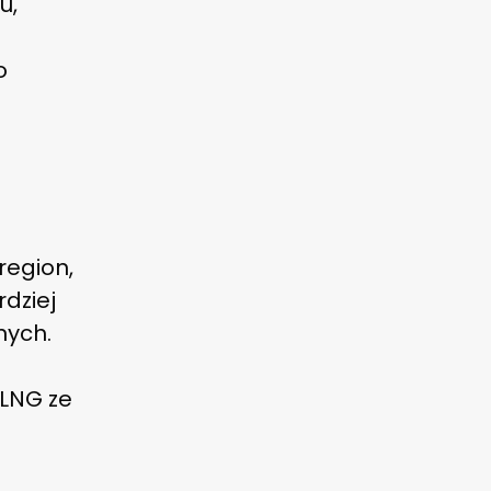
u,
o
region,
dziej
nych.
 LNG ze