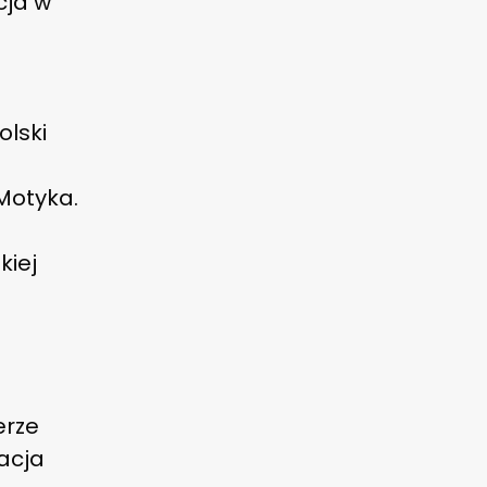
cja w
olski
 Motyka.
kiej
erze
acja