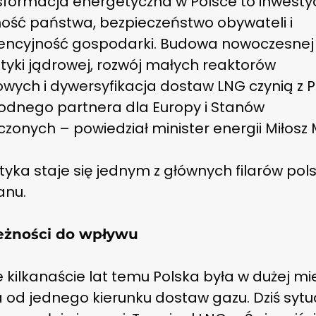
sformacja energetyczna w Polsce to inwesty
ość państwa, bezpieczeństwo obywateli i
encyjność gospodarki. Budowa nowoczesnej
tyki jądrowej, rozwój małych reaktorów
wych i dywersyfikacja dostaw LNG czynią z P
odnego partnera dla Europy i Stanów
zonych – powiedział minister energii Miłosz
yka staje się jednym z głównych filarów pols
tanu.
eżności do wpływu
 kilkanaście lat temu Polska była w dużej mi
a od jednego kierunku dostaw gazu. Dziś sytu