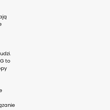
ają
e
udzi.
G to
opy
e
ązanie