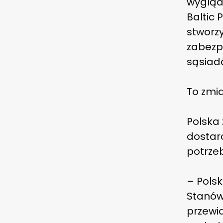
wygląda
Baltic 
stworzy
zabezp
sąsiad
To zmi
Polska 
dostarc
potrzeb
– Polsk
Stanów
przewi