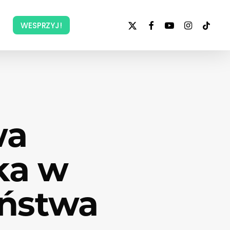
x-
facebook
youtube
instagram
tiktok
WESPRZYJ!
twitter
wa
ka w
eństwa