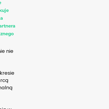
e
kuje
ka
artnera
cznego
ie nie
c
kresie
orcą
nalną