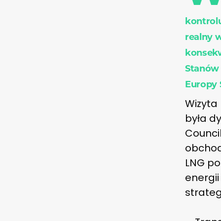
kontrol
realny 
konsekw
Stanów 
Europy
Wizyta 
była d
Council
obchoda
LNG pok
energi
strate