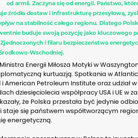
od armii. Zaczyna się od energii. Państwo, któr
uje źródła dostaw i infrastrukturę przesyłową, zys
wpływ na stabilność całego regionu. Dlatego Pols
entnie buduje swoją pozycję jako kluczowego p
Zjednoczonych i filaru bezpieczeństwa energety
 Środkowo-Wschodniej.
Ministra Energii Miłosza Motyki w Waszyngton
yplomatyczną kurtuazją. Spotkania w Atlanti
 i American Petroleum Institute oraz udział w
ch dziesięciolecia współpracy USA i UE w za
azały, że Polska przestała być jedynie odbi
i i staje się państwem współtworzącym regio
gię energetyczną.