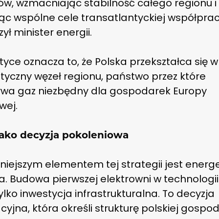
ów, wzmacniając stabilność całego regionu i
jąc wspólne cele transatlantyckiej współpra
ył minister energii.
yce oznacza to, że Polska przekształca się w
tyczny węzeł regionu, państwo przez które
ywa gaz niezbędny dla gospodarek Europy
wej.
ako decyzja pokoleniowa
niejszym elementem tej strategii jest energ
. Budowa pierwszej elektrowni w technologii
tylko inwestycja infrastrukturalna. To decyzja
acyjna, która określi strukturę polskiej gospo