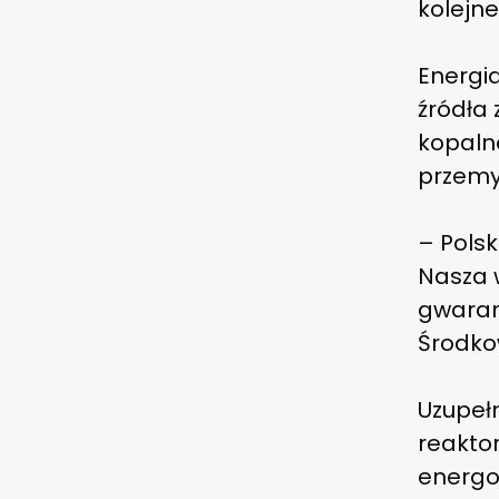
kolejn
Energia
źródła
kopaln
przemys
– Polsk
Nasza 
gwaranc
Środko
Uzupeł
reakto
energo