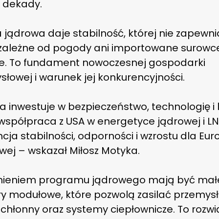
e dekady.
 jądrowa daje stabilność, której nie zapewni
 zależne od pogody ani importowane surowc
e. To fundament nowoczesnej gospodarki
łowej i warunek jej konkurencyjności.
a inwestuje w bezpieczeństwo, technologię i l
współpraca z USA w energetyce jądrowej i LN
ja stabilności, odporności i wzrostu dla Eur
wej – wskazał Miłosz Motyka.
nieniem programu jądrowego mają być mał
ry modułowe, które pozwolą zasilać przemysł
chłonny oraz systemy ciepłownicze. To rozwi