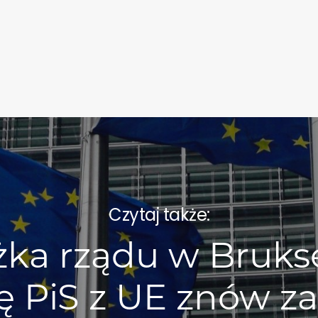
Czytaj także:
ka rządu w Brukse
ę PiS z UE znów z