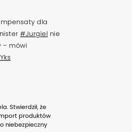
ompensaty dla
inister
#Jurgiel
nie
w – mówi
Yks
a. Stwierdził, że
i import produktów
dzo niebezpieczny