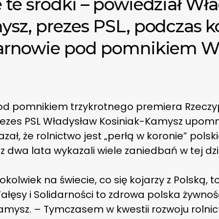
 te środki – powiedział Wł
sz, prezes PSL, podczas k
Tarnowie pod pomnikiem W
d pomnikiem trzykrotnego premiera Rzeczypo
zes PSL Władysław Kosiniak-Kamysz upomniał
zał, że rolnictwo jest „perłą w koronie” polsk
 dwa lata wykazali wiele zaniedbań w tej dzi
kolwiek na świecie, co się kojarzy z Polską, t
ałęsy i Solidarności to zdrowa polska żywnoś
mysz. – Tymczasem w kwestii rozwoju rolnict