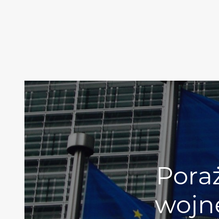
Poraż
wojn