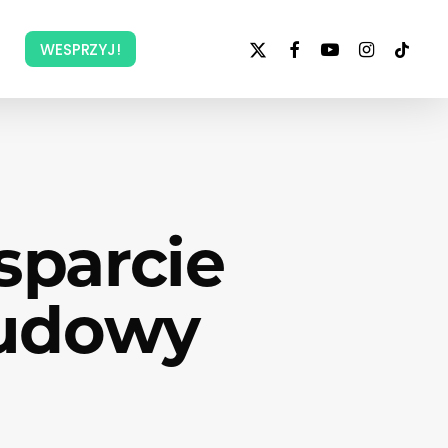
x-
facebook
youtube
instagram
tiktok
WESPRZYJ!
twitter
sparcie
budowy