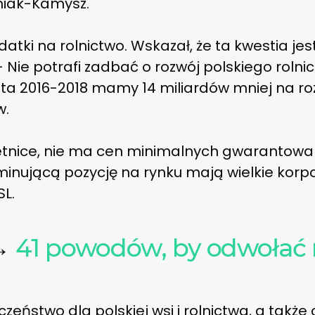
niak-Kamysz.
tki na rolnictwo. Wskazał, że ta kwestia j
 – Nie potrafi zadbać o rozwój polskiego rolni
ata 2016-2018 mamy 14 miliardów mniej na ro
w.
ietnice, nie ma cen minimalnych gwarantowa
minującą pozycję na rynku mają wielkie korpo
SL.
→
41 powodów, by odwołać 
zeństwo dla polskiej wsi i rolnictwa, a także 