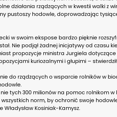
ne działania rządzących w kwestii walki z wi
ny pustoszy hodowle, doprowadzając tysiące
cki w swoim ekspose bardzo pięknie rozszyfr
tał. Nie podjął żadnej inicjatywy od czasu k
iast propozycje ministra Jurgiela dotyczące
pozycjami kuriozalnymi i głupimi – stwierdził 
ie do rządzących o wsparcie rolników w bioas
hodowle.
ie tych 300 milionów na pomoc rolnikom w b
ić wszystkich norm, by ochronić swoje hodow
ie Władysław Kosiniak-Kamysz.