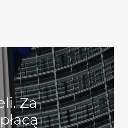
li. Za
apłacą