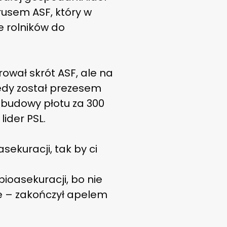
rusem ASF, który w
 rolników do
ował skrót ASF, ale na
iedy został prezesem
 budowy płotu za 300
lider PSL.
ekuracji, tak by ci
ioasekuracji, bo nie
le – zakończył apelem