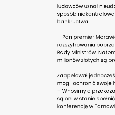
ludowców uznał nieudol
sposób niekontrolowa
bankructwa.
– Pan premier Morawie
rozszyfrowaniu poprzes
Rady Ministrów. Natom
milionów złotych są pro
Zaapelował jednocześn
mogli ochronić swoje 
– Wnosimy o przekazan
są oni w stanie spełn
konferencję w Tarnow