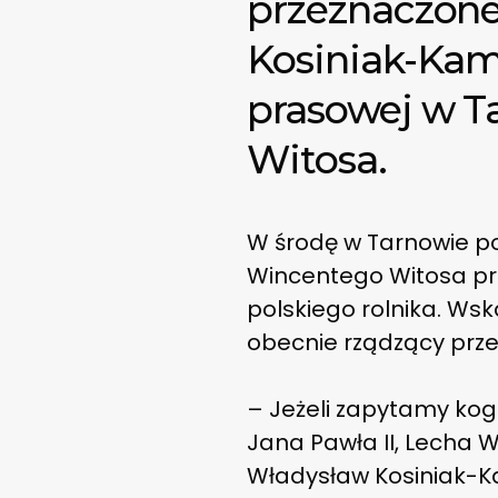
przeznaczone
Kosiniak-Kamy
prasowej w 
Witosa.
W środę w Tarnowie po
Wincentego Witosa pre
polskiego rolnika. Wska
obecnie rządzący przez
– Jeżeli zapytamy kogo
Jana Pawła II, Lecha W
Władysław Kosiniak-Ka