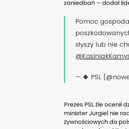
zaniedbań – dodał lide
Pomoc gospodar
poszkodowanych.
słyszy lub nie c
@KosiniakKamy
— 🍀 PSL (@now
Prezes PSL źle ocenił d
minister Jurgiel nie ra
żywnościowych do polsk