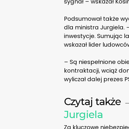
sygnał – wskazał Kosi
Podsumował także wyda
dla ministra Jurgiela.
inwestycje. Sumując l
wskazał lider ludowcó
– Są niespełnione ob
kontraktacji, wciąż do
wyliczał dalej prezes P
Czytaj także 
Jurgiela
Za kluczowe niebezpiec