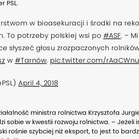
r PSL.
stwom w bioasekuracji i środki na rek
 To potrzeby polskiej wsi po
#ASF
. – M
hce słyszeć głosu zrozpaczonych rolnikó
sz
w
#Tarnów
.
pic.twitter.com/rAaCWnu
ePSL)
April 4, 2018
ziałalność ministra rolnictwa Krzysztofa Jurgiel
dzi sobie w kwestii rozwoju rolnictwa. – Jeżel
i rośnie szybciej niż eksport, to jest to bar