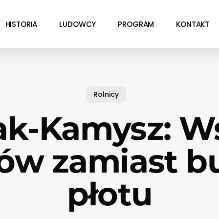
HISTORIA
LUDOWCY
PROGRAM
KONTAKT
Rolnicy
ak-Kamysz: W
ków zamiast 
płotu