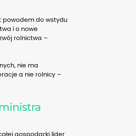
est powodem do wstydu
ctwa i o nowe
zwój rolnictwa –
nych, nie ma
racje a nie rolnicy –
ministra
całej gospodarki lider