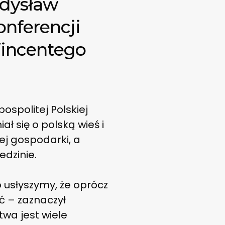
adysław
onferencji
incentego
spolitej Polskiej
 się o polską wieś i
iej gospodarki, a
edzinie.
o usłyszymy, że oprócz
ć – zaznaczył
wa jest wiele