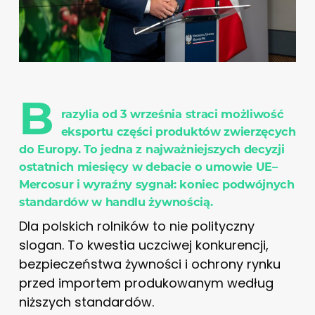
B
razylia od 3 września straci możliwość
eksportu części produktów zwierzęcych
do Europy. To jedna z najważniejszych decyzji
ostatnich miesięcy w debacie o umowie UE–
Mercosur i wyraźny sygnał: koniec podwójnych
standardów w handlu żywnością.
Dla polskich rolników to nie polityczny
slogan. To kwestia uczciwej konkurencji,
bezpieczeństwa żywności i ochrony rynku
przed importem produkowanym według
niższych standardów.