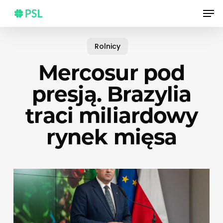
Skip
Men
to
main
content
Rolnicy
Mercosur pod
presją. Brazylia
traci miliardowy
rynek mięsa