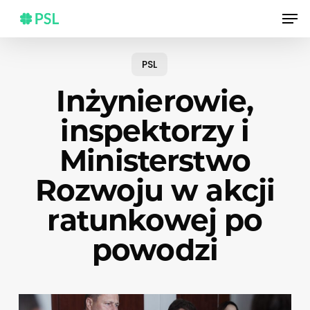
Skip
Men
to
main
content
PSL
Inżynierowie,
inspektorzy i
Ministerstwo
Rozwoju w akcji
ratunkowej po
powodzi