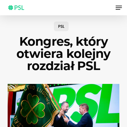
Skip
Men
to
main
content
PSL
Kongres, który
otwiera kolejny
rozdział PSL