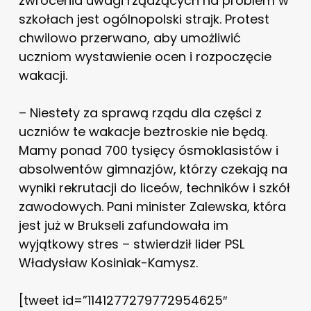
zwrócenia uwagi rządzących na problem w
szkołach jest ogólnopolski strajk. Protest
chwilowo przerwano, aby umożliwić
uczniom wystawienie ocen i rozpoczęcie
wakacji.
– Niestety za sprawą rządu dla części z
uczniów te wakacje beztroskie nie będą.
Mamy ponad 700 tysięcy ósmoklasistów i
absolwentów gimnazjów, którzy czekają na
wyniki rekrutacji do liceów, techników i szkół
zawodowych. Pani minister Zalewska, która
jest już w Brukseli zafundowała im
wyjątkowy stres – stwierdził lider PSL
Władysław Kosiniak-Kamysz.
[tweet id=”1141277279772954625″