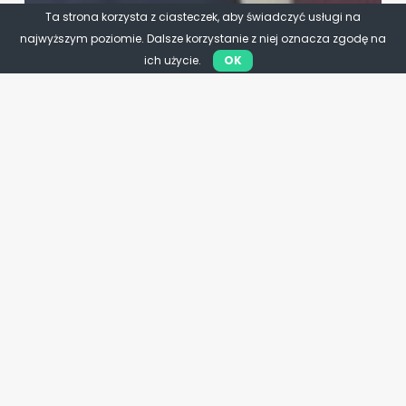
Ta strona korzysta z ciasteczek, aby świadczyć usługi na
najwyższym poziomie. Dalsze korzystanie z niej oznacza zgodę na
ich użycie.
OK