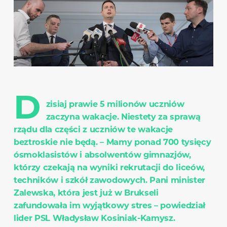
D
zisiaj prawie 5 milionów uczniów
zaczyna wakacje. Niestety za sprawą
rządu dla części z uczniów te wakacje
beztroskie nie będą. – Mamy ponad 700 tysięcy
ósmoklasistów i absolwentów gimnazjów,
którzy czekają na wyniki rekrutacji do liceów,
techników i szkół zawodowych. Pani minister
Zalewska, która jest już w Brukseli
zafundowała im wyjątkowy stres – powiedział
lider PSL Władysław Kosiniak-Kamysz.