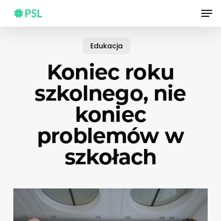
Skip
Men
to
main
content
Edukacja
Koniec roku
szkolnego, nie
koniec
problemów w
szkołach