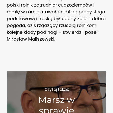
polski rolnik zatrudniał cudzoziemców i
ramię w ramię stawał z nimi do pracy. Jego
podstawową troską był udany zbiór i dobra
pogoda, dziś rządzący rzucają rolnikom
kolejne kłody pod nogi – stwierdził poseł
Mirosław Maliszewski.
Czytaj także:
Marsz w
sprawie