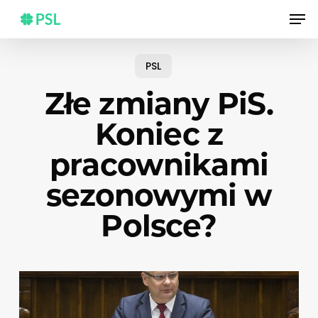
Skip
Men
to
main
content
PSL
Złe zmiany PiS.
Koniec z
pracownikami
sezonowymi w
Polsce?