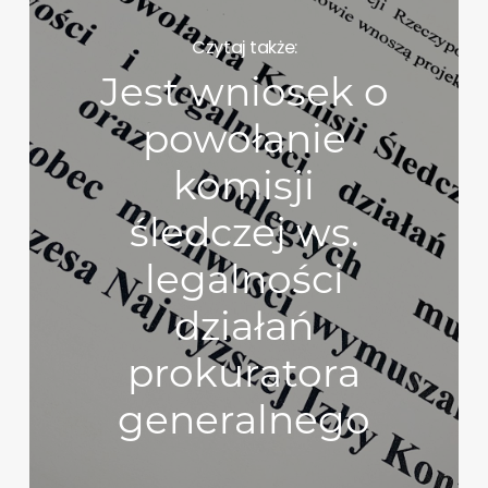
Czytaj także:
Jest wniosek o
powołanie
komisji
śledczej ws.
legalności
działań
prokuratora
generalnego