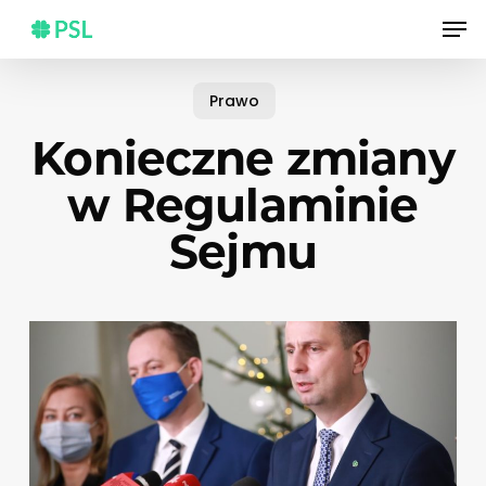
Skip
Men
to
main
content
Prawo
Konieczne zmiany
w Regulaminie
Sejmu