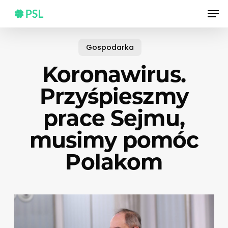
Skip
Men
to
main
content
Gospodarka
Koronawirus.
Przyśpieszmy
prace Sejmu,
musimy pomóc
Polakom