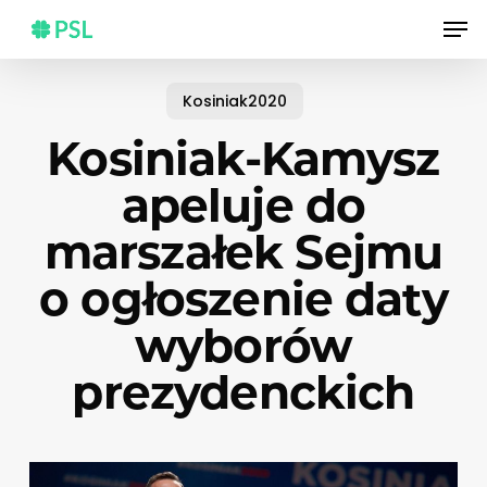
Skip
Men
to
main
content
Kosiniak2020
Kosiniak-Kamysz
apeluje do
marszałek Sejmu
o ogłoszenie daty
wyborów
prezydenckich