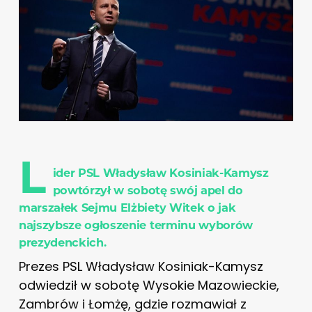
L
ider PSL Władysław Kosiniak-Kamysz
powtórzył w sobotę swój apel do
marszałek Sejmu Elżbiety Witek o jak
najszybsze ogłoszenie terminu wyborów
prezydenckich.
Prezes PSL Władysław Kosiniak-Kamysz
odwiedził w sobotę Wysokie Mazowieckie,
Zambrów i Łomżę, gdzie rozmawiał z