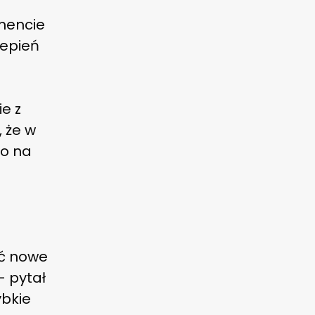
mencie
zepień
e z
 że w
no na
ać nowe
– pytał
ybkie