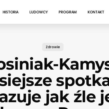
HISTORIA
LUDOWCY
PROGRAM
KONTAKT
Zdrowie
osiniak-Kamys
siejsze spotk
zuje jak źle j