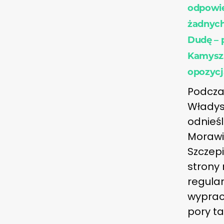
odpowie
żadnych
Dudę – 
Kamysz.
opozycj
Podcza
Władys
odnieś
Morawi
Szczepi
strony 
regular
wypraco
pory ta