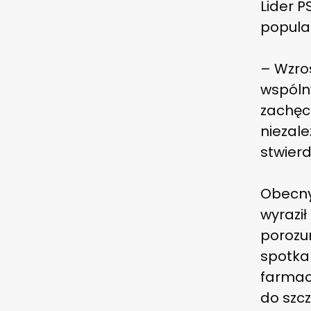
Lider P
popular
– Wzros
wspóln
zachęc
niezal
stwierd
Obecny 
wyraził
porozum
spotka
farmac
do szc