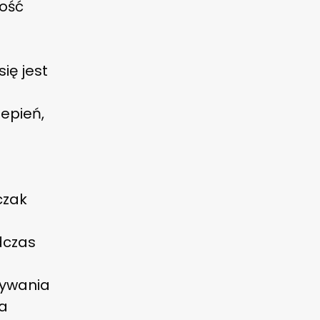
ność
ię jest
epień,
czak
dczas
nywania
na