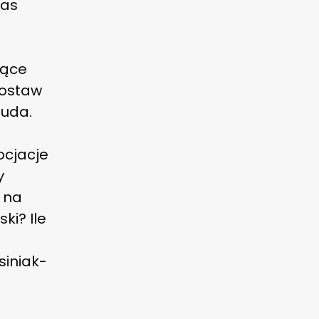
zas
zące
dostaw
Duda.
ocjacje
y
 na
ki? Ile
i
siniak-