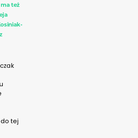
 ma też
eja
osiniak-
z
mczak
u
e
do tej