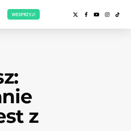
x-
facebook
youtube
instagram
tiktok
WESPRZYJ!
twitter
z:
anie
est z