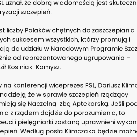
SL uznał, że dobrą wiadomością jest skutecz
yzacji szczepień.
t liczby Polaków chętnych do zaszczepiania s
ych sukcesem wszystkich, którzy promują i
ają do udziału w Narodowym Programie Szcz
eżnie od reprezentowanego ugrupowania –
ził Kosiniak-Kamysz.
na konferencji wiceprezes PSL, Dariusz Klim
 nadzieję, że w sprawie szczepień rządzący
ieją się Naczelną Izbą Aptekarską. Jeśli po
nia z rządem dojdzie do porozumienia, to
euci i pielęgniarki zostaną uprawnieni wyko
zepień. Według posła Klimczaka będzie moż