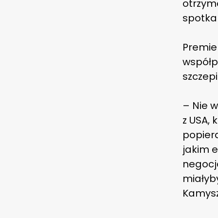
otrzym
spotka
Premie
współp
szczepi
– Nie 
z USA, 
popier
jakim 
negocja
miałyby
Kamysz