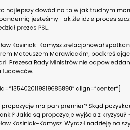
 to najlepszy dowód na to w jak trudnym mo
 pandemią jesteśmy i jak źle idzie proces szc
dział prezes PSL.
ław Kosiniak-Kamysz zrelacjonował spotkani
rem Mateuszem Morawieckim, podkreślając,
arii Prezesa Rady Ministrów nie odpowiedzia
a ludowców.
 id=”1354020119819685890″ align=”center”]
e propozycje ma pan premier? Skąd pozysk
onki? Jakie są propozycje wyjścia z kryzysu? 
ław Kosiniak-Kamysz. Wyraził nadzieję na sz