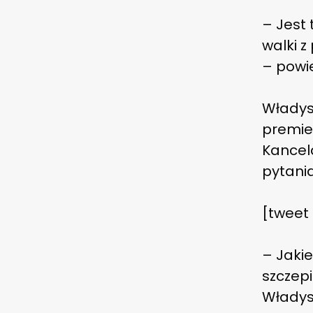
– Jest
walki z
– powie
Władys
premie
Kancel
pytani
[tweet
– Jaki
szczepi
Władys