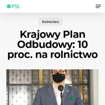
Skip
Men
to
main
content
Rolnictwo
Krajowy Plan
Odbudowy: 10
proc. na rolnictwo