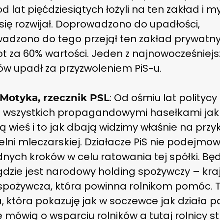
od lat pięćdziesiątych łożyli na ten zakład i myś
się rozwijał. Doprowadzono do upadłości,
adzono do tego przejął ten zakład prywatn
t za 60% wartości. Jeden z najnowocześniej
ów upadł za przyzwoleniem PiS-u.
: Od ośmiu lat politycy 
 Motyka, rzecznik PSL
wszystkich propagandowymi hasełkami jak
ą wieś i to jak dbają widzimy właśnie na przy
elni mleczarskiej. Działacze PiS nie podejmow
nych kroków w celu ratowania tej spółki. Bę
 gdzie jest narodowy holding spożywczy – kr
spożywcza, która powinna rolnikom pomóc. T
, która pokazuję jak w soczewce jak działa 
le mówią o wsparciu rolników a tutaj rolnicy str