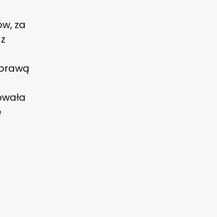
ów, za
 z
 sprawą
mowała
e