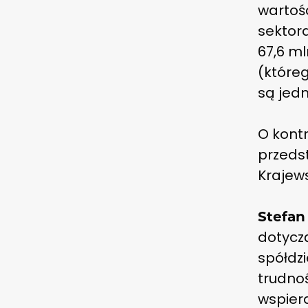
wartośc
sektor
67,6 ml
(które
są jedn
O kontr
przedst
Krajews
Stefan
dotycz
spółdzi
trudno
wspiera