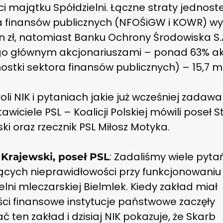
i majątku Spółdzielni. Łączne straty jednost
a finansów publicznych (NFOŚiGW i KOWR) wy
n zł, natomiast Banku Ochrony Środowiska S.
go głównym akcjonariuszami – ponad 63% ak
ostki sektora finansów publicznych) – 15,7 mln
oli NIK i pytaniach jakie już wcześniej zadawal
awiciele PSL – Koalicji Polskiej mówili poseł 
ki oraz rzecznik PSL Miłosz Motyka.
: Zadaliśmy wiele pyta
 Krajewski, poseł PSL
ących nieprawidłowości przy funkcjonowaniu
elni mleczarskiej Bielmlek. Kiedy zakład miał
ści finansowe instytucje państwowe zaczęły
ć ten zakład i dzisiaj NIK pokazuje, że Skarb