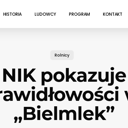
HISTORIA
LUDOWCY
PROGRAM
KONTAKT
Rolnicy
NIK pokazuje
rawidłowości
„Bielmlek”