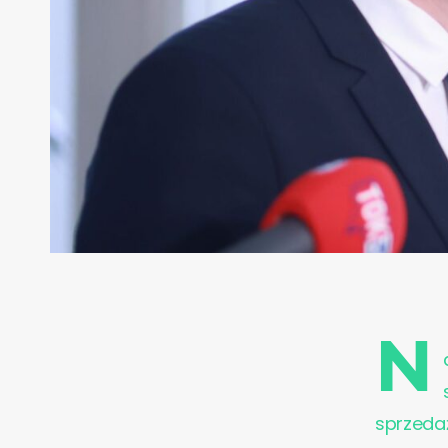
N
sprzedaż