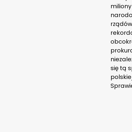
milion
narodo
rządów
rekordo
obcokr
prokur
niezal
się tą 
polskie
Sprawie