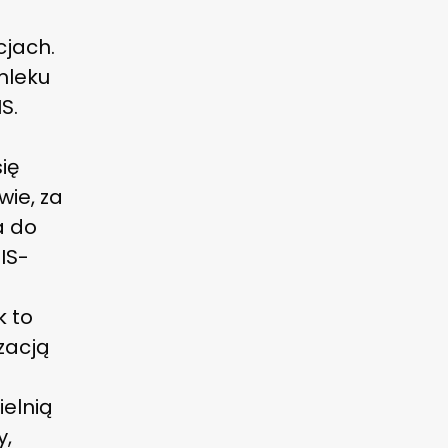
a
cjach.
mleku
S.
j
się
wie, za
a do
PIS-
k to
zacją
ielnią
y,