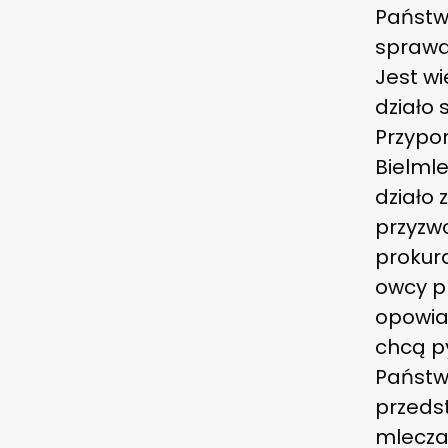
Państw
sprawd
Jest wi
działo 
Przypo
Bielmle
działo
przyzwo
prokura
owcy p
opowiad
chcą p
Państw
przedst
mleczar