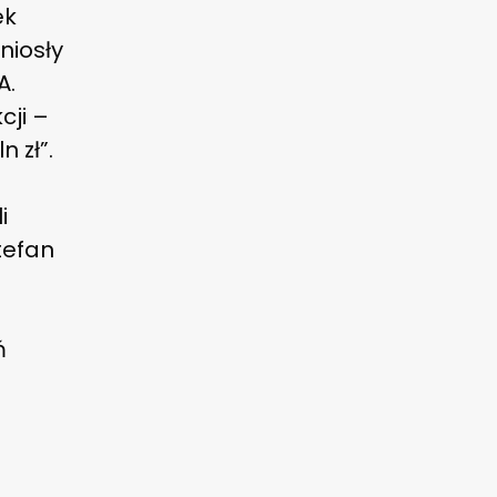
ek
niosły
A.
cji –
 zł”.
i
Stefan
ń