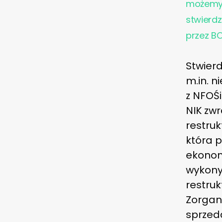
możemy 
stwierdz
przez BO
Stwierd
m.in. 
z NFOŚi
NIK zw
restruk
która 
ekonom
wykony
restruk
Zorgan
sprzeda