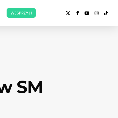
x-
facebook
youtube
instagram
tiktok
WESPRZYJ!
twitter
 w SM