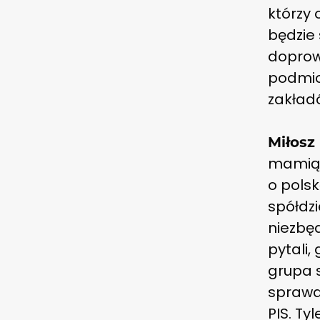
którzy 
będzie 
doprow
podmio
zakład
Miłosz
mamią 
o polsk
spółdzi
niezbęd
pytali,
grupa 
sprawa
PIS. Ty