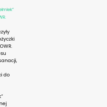
elmlek”
WR.
zyły
życzki
KOWR.
esu
sanacji,
i do
ą
k”
nej