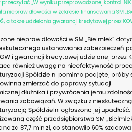
przeczytać „W wyniku przeprowadzonej kontroli NIK
iła nieprawidłowości w zakresie finansowania SM „Bi
Ś, a także udzielania gwarancji kredytowej przez KO
zone nieprawidłowości w SM „Bielmlek” dotyc
nieskutecznego ustanawiania zabezpieczeń po
GW i gwarancji kredytowej udzielonej przez 
raca również uwagę na nieefektywność proc
turyzacji Spółdzielni pomimo podjętej próby 
powinna zmierzać do poprawy sytuacji
icznej dłużnika i przywrócenia jemu zdolnośc
wania zobowiązań. W związku z nieskuteczn
turyzacją Spółdzielni ogłoszono jej upadłość.
izowaną część przedsiębiorstwa SM „Bielmle
no za 87,7 mln zł, co stanowiło 60% szacowa