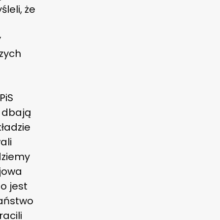
leli, że
y
szych
PiS
 dbają
kładzie
ali
dziemy
ajowa
o jest
państwo
acili