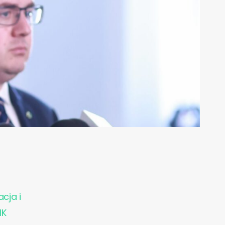
acja i
IK