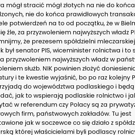
a mógł stracić mógł złotych na nie do końc
zonych, nie do końca prawidłowych transak
ele potwierdzeń na to od początku, że w Biel
się źle, za przyzwoleniem najwyższych władz PI
mnijmy, że prezesem spółdzielni mleczarskie
k był senator PIS, wiceminister rolnictwa i to 
 za przyzwoleniem najwyższych władz w państ
leniem służb. NIK powinien złożyć doniesieni
tury i te kwestie wyjaśnić, bo po raz kolejny 
rzyjadą do województwa podlaskiego i będą
ać, jak to wspierają podlaskie rolnictwo i ja
ytać w referendum czy Polacy są za prywaty
owych firm, państwowych zakładów. Tu jest
awione jak w soczewce co się działo z spółdz
ską której właścicielami byli podlascy rolnic