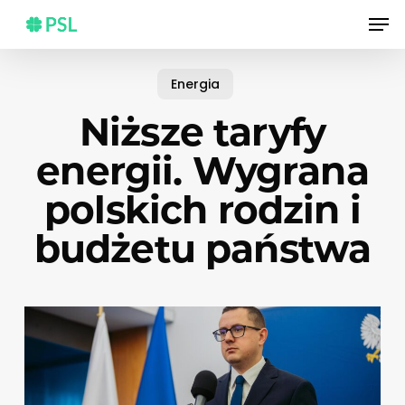
Skip
Men
to
main
content
Energia
Niższe taryfy
energii. Wygrana
polskich rodzin i
budżetu państwa