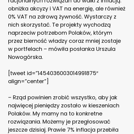
racjonalnych rozwiązań do walki z inflacją:
obniżka akcyzy i VAT na energię, ale również
0% VAT na zdrową żywność. Wystarczy z
nich skorzystać. Te projekty wychodzą
naprzeciw potrzebom Polaków, którym
przez bierność władzy coraz mniej zostaje
w portfelach – mówiła posłanka Urszula
Nowogórska.
[tweet id=”1454036003014991875″
align=”center”]
– Rząd powinien zrobić wszystko, aby jak
najwięcej pieniędzy zostało w kieszeniach
Polaków. My mamy na to konkretne
rozwiązania. Możemy je przegłosować
jeszcze dzisiaj. Prawie 7% inflacja przebiła