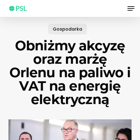
Skip
Men
to
main
content
Gospodarka
Obniżmy akcyzę
oraz marżę
Orlenu na paliwo i
VAT na energię
elektryczną