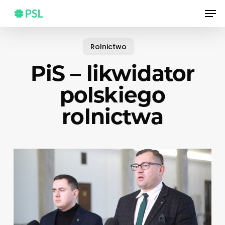
Skip
Men
to
main
content
Rolnictwo
PiS – likwidator
polskiego
rolnictwa