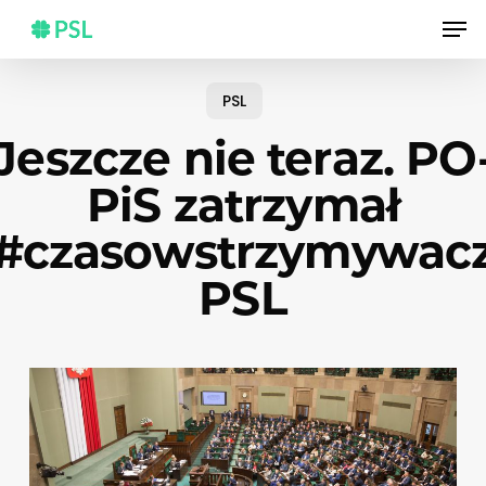
Skip
Men
to
main
content
PSL
Jeszcze nie teraz. PO
PiS zatrzymał
#czasowstrzymywac
PSL