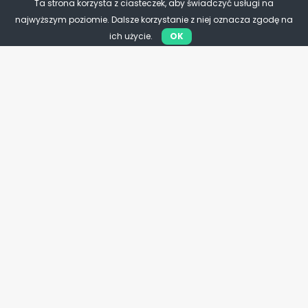
Ta strona korzysta z ciasteczek, aby świadczyć usługi na
najwyższym poziomie. Dalsze korzystanie z niej oznacza zgodę na
ich użycie.
OK