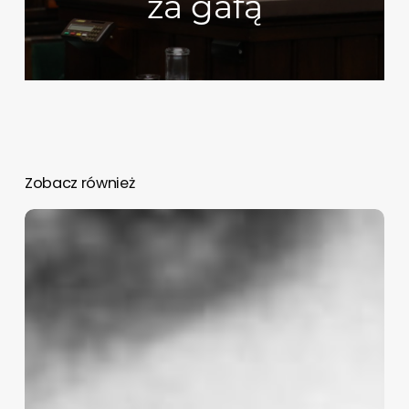
za gafą
Zobacz również