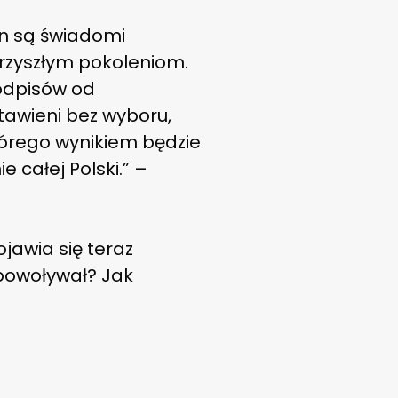
n są świadomi
rzyszłym pokoleniom.
podpisów od
awieni bez wyboru,
órego wynikiem będzie
całej Polski.” –
ojawia się teraz
 powoływał? Jak