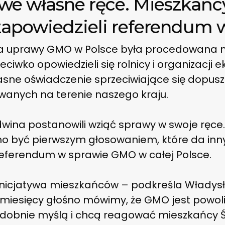
 we własne ręce. Mieszkań
apowiedzieli referendum w
a uprawy GMO w Polsce była procedowana n
eciwko opowiedzieli się rolnicy i organizacji 
jasne oświadczenie sprzeciwiające się dopus
wanych na terenie naszego kraju.
wina postanowili wziąć sprawy w swoje ręc
o być pierwszym głosowaniem, które da i
eferendum w sprawie GMO w całej Polsce.
 inicjatywa mieszkańców – podkreśla Władys
u miesięcy głośno mówimy, że GMO jest pow
e podobnie myślą i chcą reagować mieszkańcy 