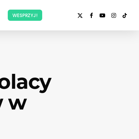
x-
facebook
youtube
instagram
tiktok
WESPRZYJ!
twitter
olacy
w w