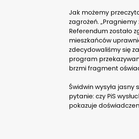
Jak możemy przeczyta
zagrożeń. „Pragniemy
Referendum zostało zg
mieszkańców uprawnio
zdecydowaliśmy się z
program przekazywany
brzmi fragment oświa
Świdwin wysyła jasny s
pytanie: czy PiS wysłu
pokazuje doświadczeni