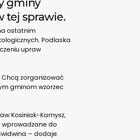
cy gminy
 tej sprawie.
a ostatnim
ekologicznych. Podlaska
zczeniu upraw
e. Chcą zorganizować
nnym gminom wzorzec
ław Kosiniak-Kamysz,
oli wprowadzane do
Świdwina – dodaje.