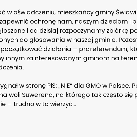
ć w oświadczeniu, mieszkańcy gminy Świdwi
 zapewnić ochronę nam, naszym dzieciom i p
łoszone i od dzisiaj rozpoczynamy zbiórkę 
nych do głosowania w naszej gminie. Pozost
apoczątkować działania – prareferendum, kt
 innym zainteresowanym gminom na terenie 
dczenia.
ygnał w stronę PiS: „NIE” dla GMO w Polsce. P
cha woli Suwerena, na którego tak często się
e – trudno w to wierzyć…