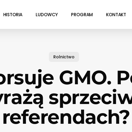
HISTORIA
LUDOWCY
PROGRAM
KONTAKT
Rolnictwo
forsuje GMO. P
rażą sprzeci
referendach?