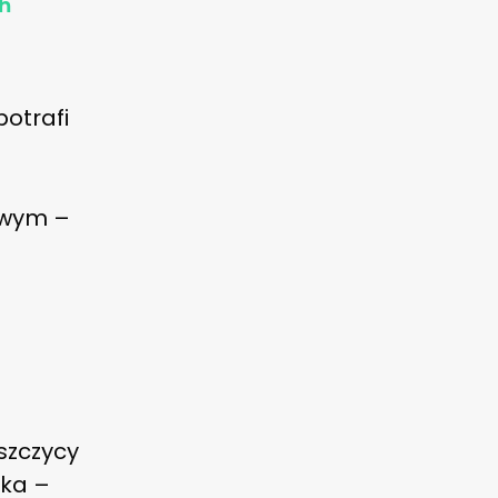
h
potrafi
owym –
szczycy
ska –