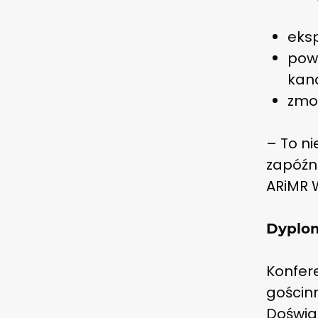
eksp
pows
kana
zmod
– To ni
zapóźn
ARiMR 
Dyplom
Konfere
gościnn
Doświa