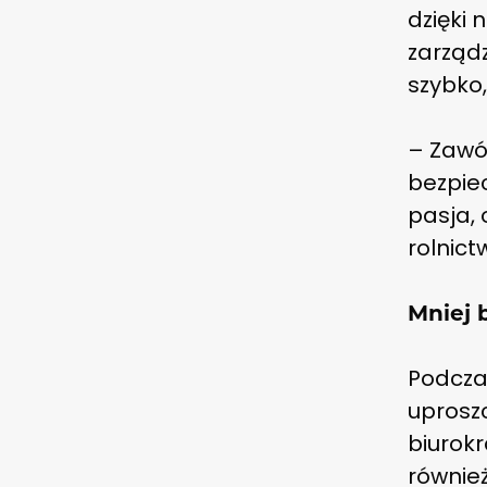
dzięki
zarządz
szybko,
– Zawód
bezpiec
pasja, 
rolnict
Mniej 
Podcza
uproszc
biurokr
równie