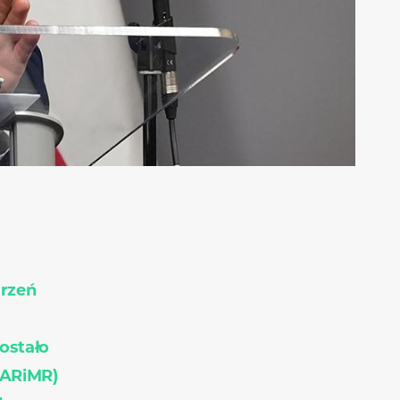
rzeń
ostało
(ARiMR)