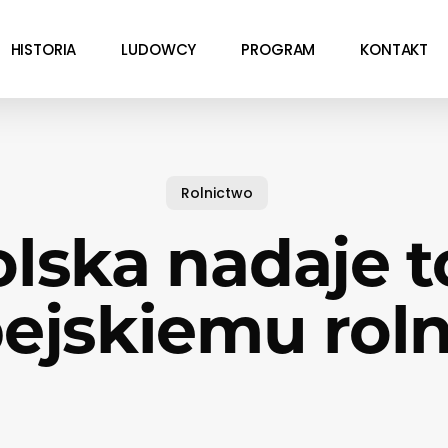
HISTORIA
LUDOWCY
PROGRAM
KONTAKT
Rolnictwo
lska nadaje 
ejskiemu rol