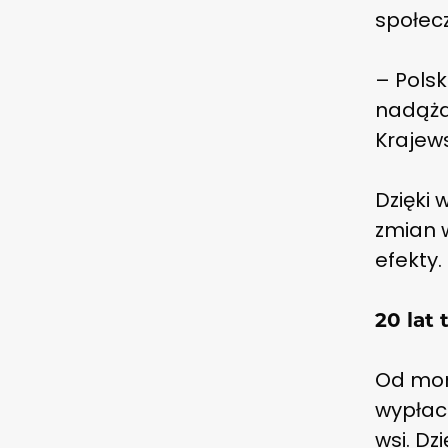
społec
– Polsk
nadąża
Krajews
Dzięki 
zmian w
efekty.
20 lat 
Od mome
wypłaci
wsi. Dz