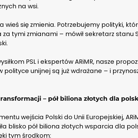
znych na wsi.
a wieś się zmienia. Potrzebujemy polityki, któ
 za tymi zmianami – mówił sekretarz stanu 
ki.
wysiłkom PSL i ekspertów ARiMR, nasze propoz
 polityce unijnej są już wdrażane – i przynos
transformacji – pół biliona złotych dla polsk
ntu wejścia Polski do Unii Europejskiej, ARi
ła blisko pół biliona złotych wsparcia dla pol
ięki tym środkom: