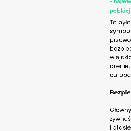
– najwi
polskiej
To była
symboli
przewod
bezpie
wiejsk
arenie,
europej
Bezpie
Główny
żywnośc
i ptasi