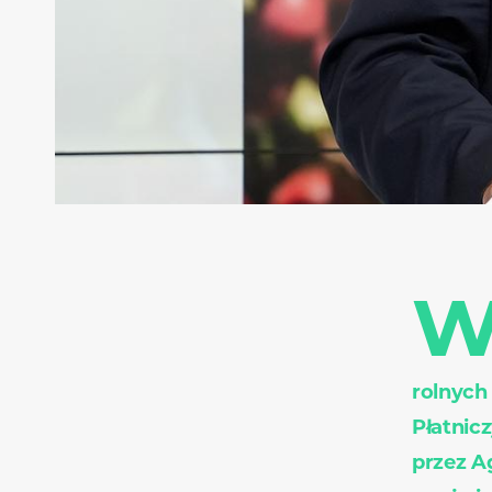
rolnych
Płatnic
przez A