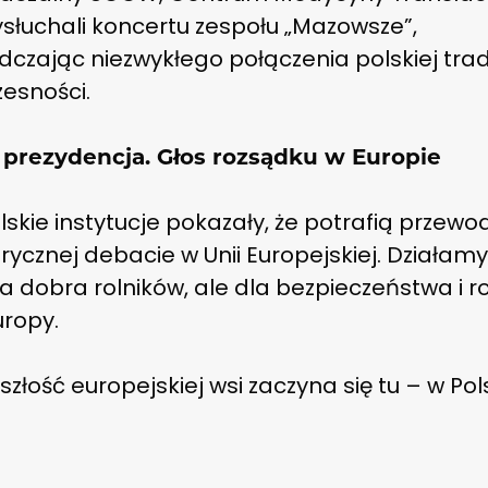
słuchali koncertu zespołu „Mazowsze”,
czając niezwykłego połączenia polskiej trady
esności.
 prezydencja. Głos rozsądku w Europie
olskie instytucje pokazały, że potrafią przewo
ycznej debacie w Unii Europejskiej. Działamy
la dobra rolników, ale dla bezpieczeństwa i r
uropy.
szłość europejskiej wsi zaczyna się tu – w Pol