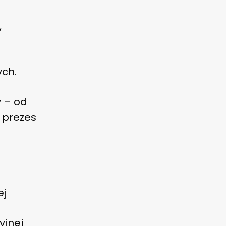
,
ych.
y – od
 prezes
u
ej
d
yjnej