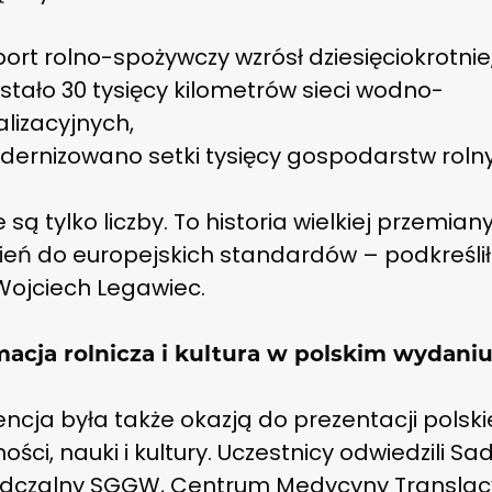
ort rolno-spożywczy wzrósł dziesięciokrotnie
tało 30 tysięcy kilometrów sieci wodno-
lizacyjnych,
ernizowano setki tysięcy gospodarstw roln
e są tylko liczby. To historia wielkiej przemian
ień do europejskich standardów – podkreślił
Wojciech Legawiec.
acja rolnicza i kultura w polskim wydani
ncja była także okazją do prezentacji polski
ości, nauki i kultury. Uczestnicy odwiedzili Sa
dczalny SGGW, Centrum Medycyny Translac