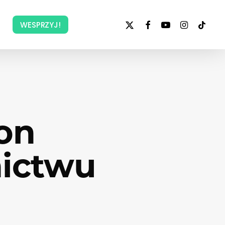
x-
facebook
youtube
instagram
tiktok
WESPRZYJ!
twitter
ton
nictwu