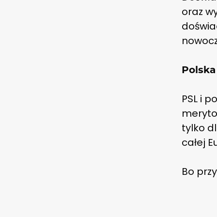
oraz wy
doświad
nowocz
Polska
PSL i p
merytor
tylko d
całej E
Bo przy