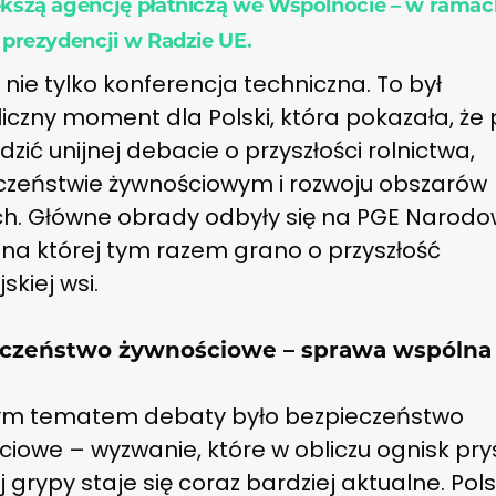
ększą agencję płatniczą we Wspólnocie – w ramac
 prezydencji w Radzie UE.
 nie tylko konferencja techniczna. To był
czny moment dla Polski, która pokazała, że 
zić unijnej debacie o przyszłości rolnictwa,
czeństwie żywnościowym i rozwoju obszarów
ich. Główne obrady odbyły się na PGE Narod
 na której tym razem grano o przyszłość
skiej wsi.
czeństwo żywnościowe – sprawa wspólna
m tematem debaty było bezpieczeństwo
iowe – wyzwanie, które w obliczu ognisk pry
ej grypy staje się coraz bardziej aktualne. Pol