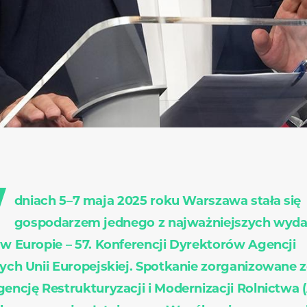
W
dniach 5–7 maja 2025 roku Warszawa stała się
gospodarzem jednego z najważniejszych wyda
 w Europie – 57. Konferencji Dyrektorów Agencji
zych Unii Europejskiej. Spotkanie zorganizowane z
gencję Restrukturyzacji i Modernizacji Rolnictwa 