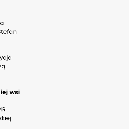
ra
Stefan
ycje
zą
iej wsi
MR
skiej