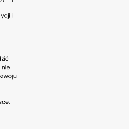
cji i
dzić
 nie
ozwoju
sce.