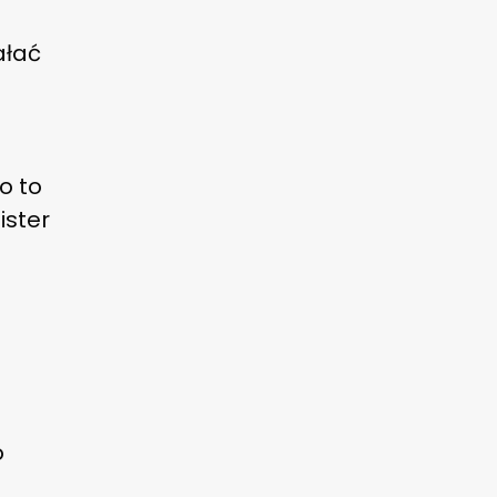
ałać
o to
ister
o