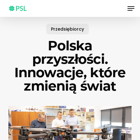
Skip
Men
to
main
content
Przedsiębiorcy
Polska
przyszłości.
Innowacje, które
zmienią świat