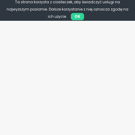
Ta strona korzysta z ciasteczek, aby świadczyć usługi na
najwyższym poziomie. Dalsze korzystanie z niej oznacza zgodę na
ich użycie.
OK
Samorząd
Lepsze prawo dla samorządów.
PSL rozpoczyna zmiany