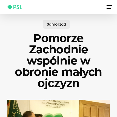
Skip
Men
to
main
content
Samorząd
Pomorze
Zachodnie
wspólnie w
obronie małych
ojczyzn