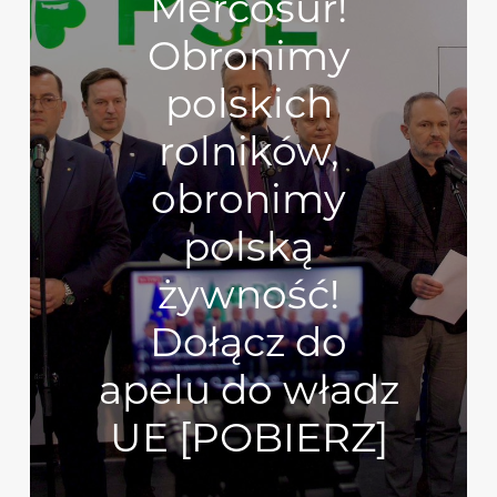
Mercosur!
Obronimy
polskich
rolników,
obronimy
polską
żywność!
Dołącz do
apelu do władz
UE [POBIERZ]