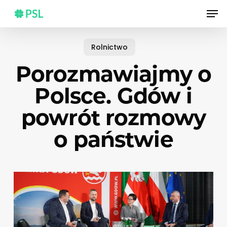
Skip
Men
to
main
content
Rolnictwo
Porozmawiajmy o
Polsce. Gdów i
powrót rozmowy
o państwie