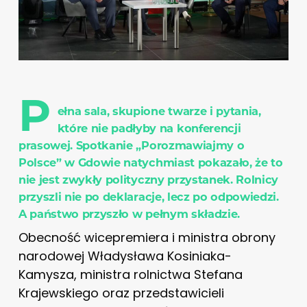
P
ełna sala, skupione twarze i pytania,
które nie padłyby na konferencji
prasowej. Spotkanie „Porozmawiajmy o
Polsce” w Gdowie natychmiast pokazało, że to
nie jest zwykły polityczny przystanek. Rolnicy
przyszli nie po deklaracje, lecz po odpowiedzi.
A państwo przyszło w pełnym składzie.
Obecność wicepremiera i ministra obrony
narodowej Władysława Kosiniaka-
Kamysza, ministra rolnictwa Stefana
Krajewskiego oraz przedstawicieli