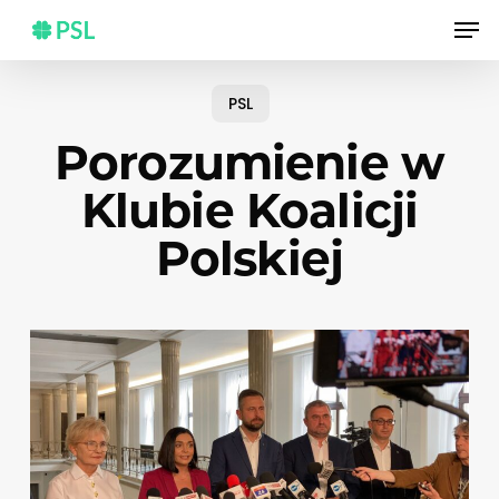
Skip
Men
to
main
content
PSL
Porozumienie w
Klubie Koalicji
Polskiej