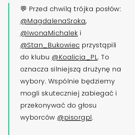
💬 Przed chwilą trójka posłów:
@MagdalenaSroka
,
@IwonaMichalek
i
@Stan_Bukowiec
przystąpili
do klubu
@Koalicja_PL
. To
oznacza silniejszą drużynę na
wybory. Wspólnie będziemy
mogli skuteczniej zabiegać i
przekonywać do głosu
wyborców
@pisorgpl
.