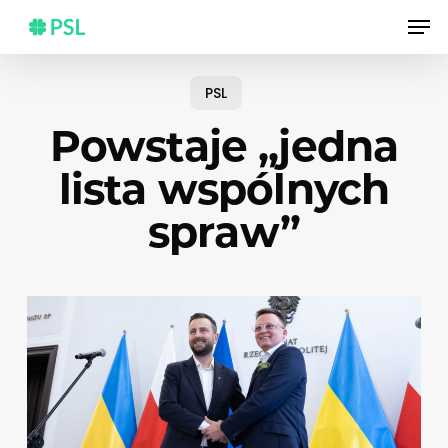
Skip
Men
to
main
content
PSL
Powstaje „jedna
lista wspólnych
spraw”