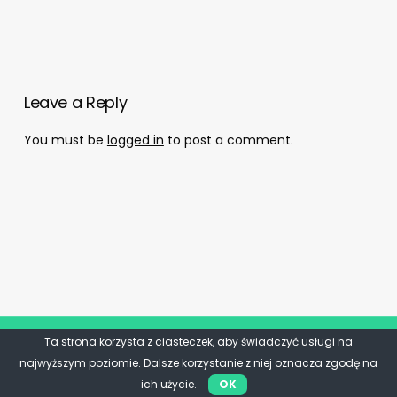
Leave a Reply
You must be
logged in
to post a comment.
Ta strona korzysta z ciasteczek, aby świadczyć usługi na
najwyższym poziomie. Dalsze korzystanie z niej oznacza zgodę na
ich użycie.
OK