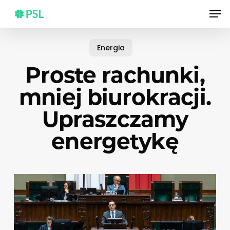
Skip
Men
to
main
content
Energia
Proste rachunki,
mniej biurokracji.
Upraszczamy
energetykę