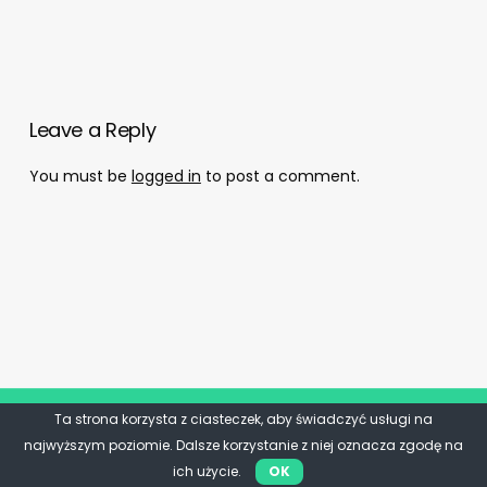
Leave a Reply
You must be
logged in
to post a comment.
Ta strona korzysta z ciasteczek, aby świadczyć usługi na
najwyższym poziomie. Dalsze korzystanie z niej oznacza zgodę na
ich użycie.
OK