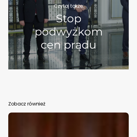
Czytaj także:
Stop
podwyżkom
cen prądu
Zobacz również