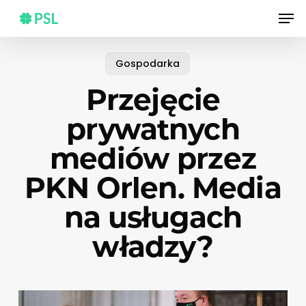
Skip
Men
to
main
content
Gospodarka
Przejęcie
prywatnych
mediów przez
PKN Orlen. Media
na usługach
władzy?