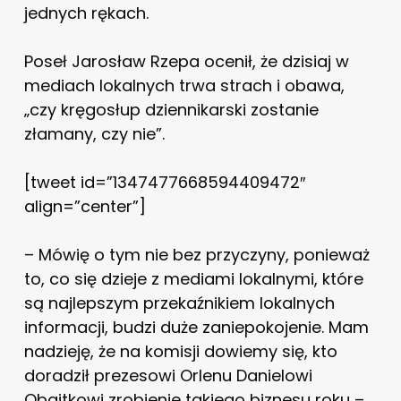
jednych rękach.
Poseł Jarosław Rzepa ocenił, że dzisiaj w
mediach lokalnych trwa strach i obawa,
„czy kręgosłup dziennikarski zostanie
złamany, czy nie”.
[tweet id=”1347477668594409472″
align=”center”]
– Mówię o tym nie bez przyczyny, ponieważ
to, co się dzieje z mediami lokalnymi, które
są najlepszym przekaźnikiem lokalnych
informacji, budzi duże zaniepokojenie. Mam
nadzieję, że na komisji dowiemy się, kto
doradził prezesowi Orlenu Danielowi
Obajtkowi zrobienie takiego biznesu roku –