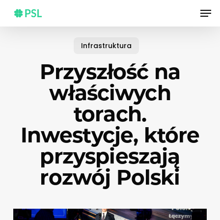
Skip
Men
to
main
content
Infrastruktura
Przyszłość na
właściwych
torach.
Inwestycje, które
przyspieszają
rozwój Polski