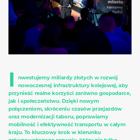
I
nwestujemy miliardy złotych w rozwój
nowoczesnej infrastruktury kolejowej, aby
przynieść realne korzyści zarówno gospodarce,
jak i społeczeństwu. Dzięki nowym
połączeniom, skróceniu czasów przejazdów
oraz modernizacji taboru, poprawiamy
mobilność i efektywność transportu w całym
kraju. To kluczowy krok w kierunku
zrównoważonego rozwoju, który nie tylko