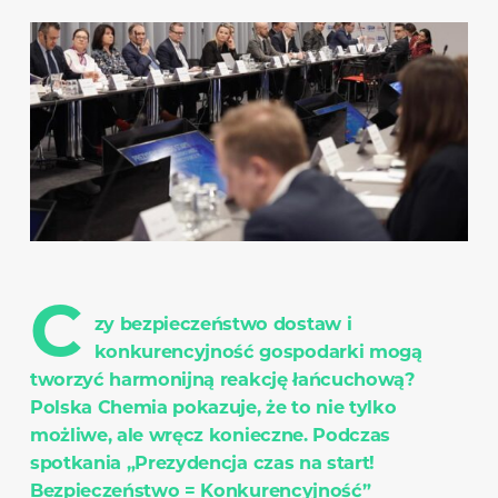
C
zy bezpieczeństwo dostaw i
konkurencyjność gospodarki mogą
tworzyć harmonijną reakcję łańcuchową?
Polska Chemia pokazuje, że to nie tylko
możliwe, ale wręcz konieczne. Podczas
spotkania „Prezydencja czas na start!
Bezpieczeństwo = Konkurencyjność”