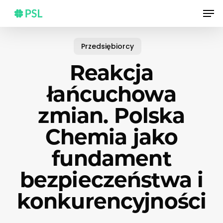
Skip
Men
to
main
content
Przedsiębiorcy
Reakcja
łańcuchowa
zmian. Polska
Chemia jako
fundament
bezpieczeństwa i
konkurencyjności