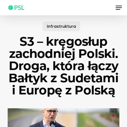
Skip
Men
to
main
content
Infrastruktura
S3 – kręgosłup
zachodniej Polski.
Droga, która łączy
Bałtyk z Sudetami
i Europę z Polską