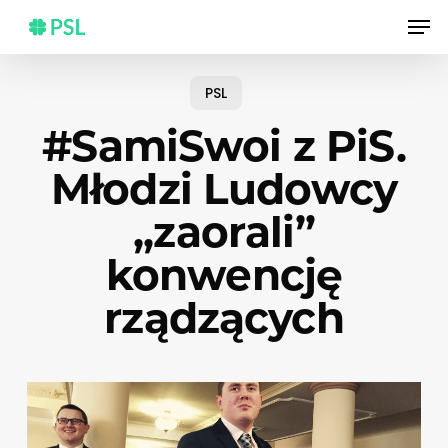
Skip
Men
to
main
content
PSL
#SamiSwoi z PiS.
Młodzi Ludowcy
„zaorali”
konwencję
rządzących