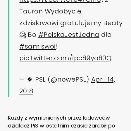
Tauron Wydobycie.
Zdzisławowi gratulujemy Beaty
🤗 Bo
#PolskaJestJedna
dla
#samiswoi
!
pic.twitter.com/ipc89yo80Q
— 🍀 PSL (@nowePSL)
April 14,
2018
Każdy z wymienionych przez ludowców
działacz PiS w ostatnim czasie zarobił po