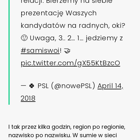
relacji. Bierzemy na siebie
prezentację Waszych
kandydatów na radnych, oki?
🙂 Uwaga, 3.. 2… 1… jedziemy z
#samiswoi
! 🤝
pic.twitter.com/gX55KtBzcO
— 🍀 PSL (@nowePSL)
April 14,
2018
I tak przez kilka godzin, region po regionie,
nazwisko po nazwisku. W sumie w sieci