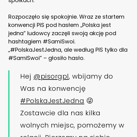
spółkach.
Rozpoczęło się spokojnie. Wraz ze startem
konwencji PiS pod hasłem „Polska jest
jedna” ludowcy zaczęli swoją akcję pod
hashtagiem #SamiSwoi.
„#PolskaJestJedna, ale według PiS tylko dla
#SamiSwoi” – głosiło hasło.
Hej
@pisorgpl
, wbijamy do
Was na konwencję
#PolskaJestJedna
😜
Zostawcie dla nas kilka
wolnych miejsc, pomożemy w