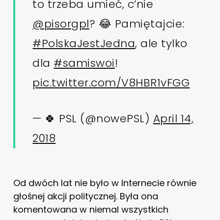
to trzeba umieć, c’nie
@pisorgpl
? 😂 Pamiętajcie:
#PolskaJestJedna
, ale tylko
dla
#samiswoi
!
pic.twitter.com/V8HBR1vFGG
— 🍀 PSL (@nowePSL)
April 14,
2018
Od dwóch lat nie było w Internecie równie
głośnej akcji politycznej. Była ona
komentowana w niemal wszystkich