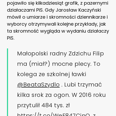
pojawiło się kilkadziesiąt grafik, z pazernymi
działaczami PiS. Gdy Jarosław Kaczyński
mówił o umiarze i skromności dziennikarze i
wyborcy otrzymywali kolejne przykłady, jak
ta skromność wygląda w wydaniu działaczy
PiS.
Małopolski radny Zdzichu Filip
ma (miał?) mocne plecy. To
kolega ze szkolnej ławki
@BeataSzydlo
. Lubi trzymać
kilka srok za ogon. W 2016 roku
przytulił 484 tys. zł
https://t.co/WeF847CinQ
. z