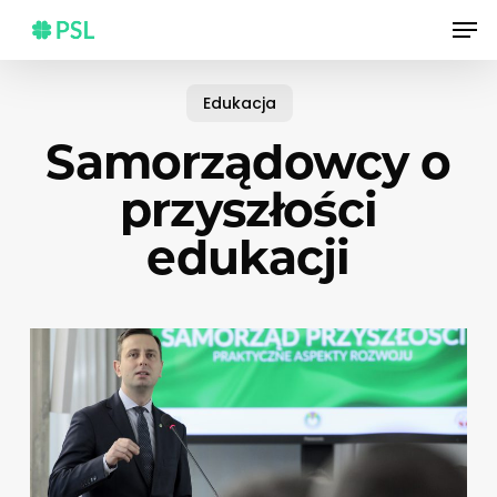
Skip
Men
to
main
content
Edukacja
Samorządowcy o
przyszłości
edukacji