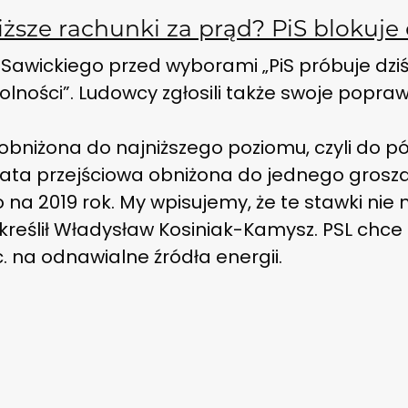
iższe rachunki za prąd? PiS blokuj
awickiego przed wyborami „PiS próbuje dziś
olności”. Ludowcy zgłosili także swoje popraw
 obniżona do najniższego poziomu, czyli do p
płata przejściowa obniżona do jednego grosza 
ko na 2019 rok. My wpisujemy, że te stawki nie
dkreślił Władysław Kosiniak-Kamysz. PSL chce
. na odnawialne źródła energii.