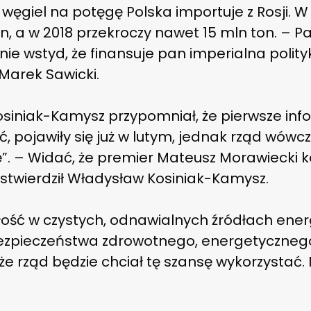
węgiel na potęgę Polska importuje z Rosji. W
on, a w 2018 przekroczy nawet 15 mln ton. – Pa
nie wstyd, że finansuje pan imperialna polity
 Marek Sawicki.
osiniak-Kamysz przypomniał, że pierwsze inf
 pojawiły się już w lutym, jednak rząd wówc
ę”. – Widać, że premier Mateusz Morawiecki k
 stwierdził Władysław Kosiniak-Kamysz.
złość w czystych, odnawialnych źródłach energ
zpieczeństwa zdrowotnego, energetycznego i
e rząd będzie chciał tę szansę wykorzystać. 