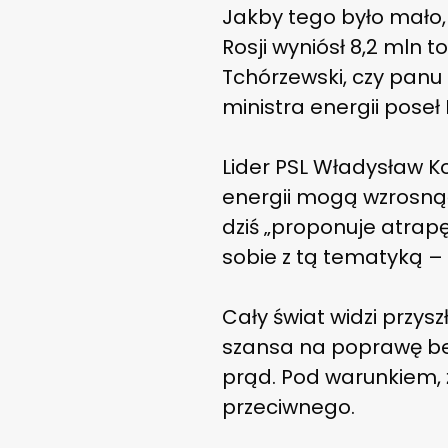
Jakby tego było mało, 
Rosji wyniósł 8,2 mln t
Tchórzewski, czy panu 
ministra energii poseł
Lider PSL Władysław K
energii mogą wzrosnąć,
dziś „proponuje atrap
sobie z tą tematyką –
Cały świat widzi przys
szansa na poprawę be
prąd. Pod warunkiem, ż
przeciwnego.