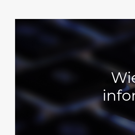
Wi
inf