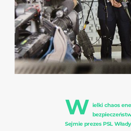
W
ielki chaos en
bezpieczeństwo
Sejmie prezes PSL Wład