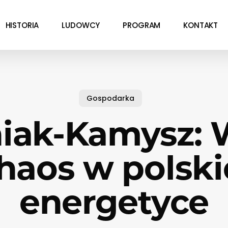
HISTORIA
LUDOWCY
PROGRAM
KONTAKT
Gospodarka
iak-Kamysz: 
haos w polski
energetyce