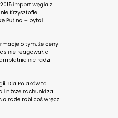
 2015 import węgla z
nie Krzysztofie
kę Putina – pytał
ormacje o tym, że ceny
zas nie reagował, a
ompletnie nie radzi
ii. Dla Polaków to
 niższe rachunki za
Na razie robi coś wręcz