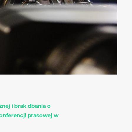
znej i brak dbania o
konferencji prasowej w