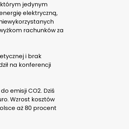
a którym jedynym
energię elektryczną,
ż niewykorzystanych
dwyżkom rachunków za
etycznej i brak
ził na konferencji
do emisji CO2. Dziś
uro. Wzrost kosztów
olsce aż 80 procent