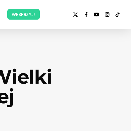
x-
facebook
youtube
instagram
tiktok
WESPRZYJ!
twitter
Wielki
ej