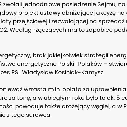
iS zwołali jednodniowe posiedzenie Sejmu, n
dowy projekt ustawy obniżającej akcyzę na 
łaty przejściowej i zezwalającej na sprzeda
CO2. Według rządzących ma to zapobiec po
ergetyczny, brak jakiejkolwiek strategii energ
two energetyczne Polski i Polaków – stwierd
ezes PSL Władysław Kosiniak-Kamysz.
onieważ wzrasta m.in. opłata za uprawnienia 
ro za tonę, a w ubiegłym roku było to ok. 5 e
ności powoduje także drożejący węgiel, a w P
ie z tego surowca.