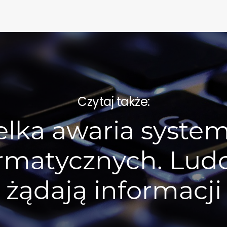
Czytaj także:
elka awaria syste
ormatycznych. Lud
żądają informacji