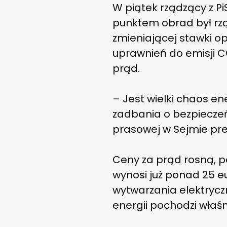
W piątek rządzący z P
punktem obrad był rzą
zmieniającej stawki op
uprawnień do emisji 
prąd.
– Jest wielki chaos en
zadbania o bezpieczeńs
prasowej w Sejmie pr
Ceny za prąd rosną, p
wynosi już ponad 25 eu
wytwarzania elektrycz
energii pochodzi właśn