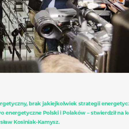
ergetyczny, brak jakiejkolwiek strategii energetyc
 energetyczne Polski i Polaków – stwierdził na 
ysław Kosiniak-Kamysz.