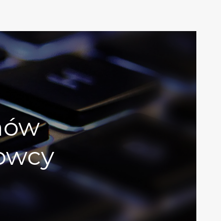
mów
owcy