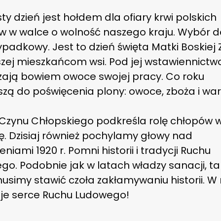
ty dzień jest hołdem dla ofiary krwi polskich
w w walce o wolność naszego kraju. Wybór d
ypadkowy. Jest to dzień święta Matki Boskiej Z
szej mieszkańcom wsi. Pod jej wstawiennictw
zają bowiem owoce swojej pracy. Co roku
szą do poświęcenia plony: owoce, zboża i wa
 Czynu Chłopskiego podkreśla rolę chłopów 
ę. Dzisiaj również pochylamy głowy nad
niami 1920 r. Pomni historii i tradycji Ruchu
o. Podobnie jak w latach władzy sanacji, tak
usimy stawić czoła zakłamywaniu historii. W
bije serce Ruchu Ludowego!