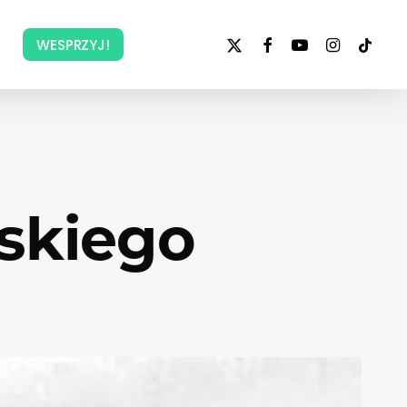
x-
facebook
youtube
instagram
tiktok
WESPRZYJ!
twitter
skiego