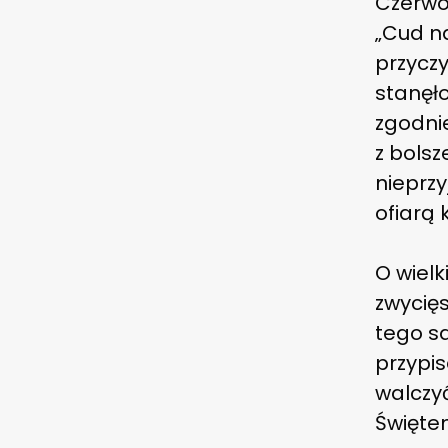
Czerwon
„Cud na
przyczy
stanęło
zgodni
z bolsz
nieprzy
ofiarą k
O wielk
zwycięs
tego s
przypis
walczy
Święte