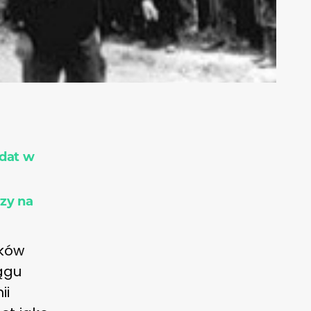
 dat w
rzy na
yków
iągu
ii