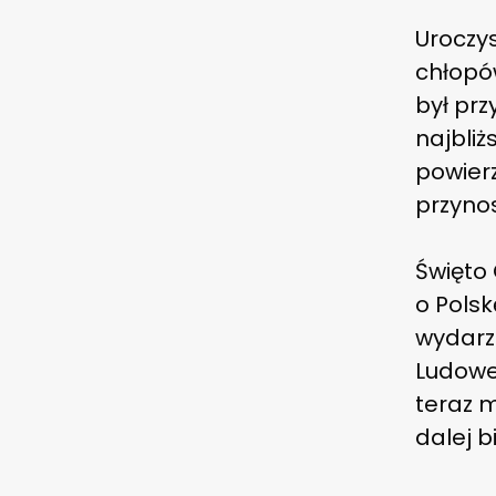
Uroczys
chłopó
był prz
najbliż
powier
przyno
Święto
o Polsk
wydarze
Ludoweg
teraz m
dalej 