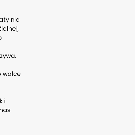
aty nie
ielnej,
o
rzywa.
w walce
 i
 nas