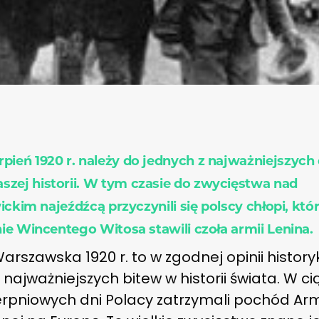
erpień 1920 r. należy do jednych z najważniejszych
aszej historii. W tym czasie do zwycięstwa nad
ckim najeźdźcą przyczynili się polscy chłopi, któ
e Wincentego Witosa stawili czoła armii Lenina.
arszawska 1920 r. to w zgodnej opinii histor
 najważniejszych bitew w historii świata. W c
ierpniowych dni Polacy zatrzymali pochód Arm