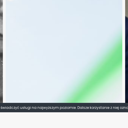
y świadczyć usługi na najwyższym poziomie. Dalsze korzystanie z niej ozn