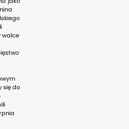
st jako
enina
lskiego
i
w walce
cięstwo
niowym
 się do
o
li
rpnia