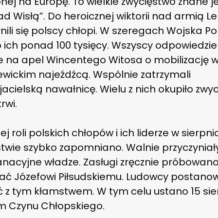
ej na Europę. To wielkie zwycięstwo znane je
d Wisłą”. Do heroicznej wiktorii nad armią L
nili się polscy chłopi. W szeregach Wojska Po
 ich ponad 100 tysięcy. Wszyscy odpowiedziel
e na apel Wincentego Witosa o mobilizację 
ewickim najeźdźcą. Wspólnie zatrzymali
jacielską nawałnicę. Wielu z nich okupiło zwy
rwi.
iej roli polskich chłopów i ich liderze w sierp
twie szybko zapomniano. Walnie przyczyniały
anacyjne władze. Zasługi zręcznie próbowan
ać Józefowi Piłsudskiemu. Ludowcy postanowi
ć z tym kłamstwem. W tym celu ustano 15 sie
m Czynu Chłopskiego.