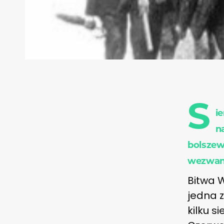
S
i
n
bolszewi
wezwani
Bitwa W
jedna z
kilku s