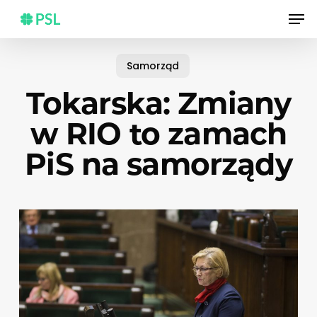
Skip
Men
to
main
content
Samorząd
Tokarska: Zmiany
w RIO to zamach
PiS na samorządy