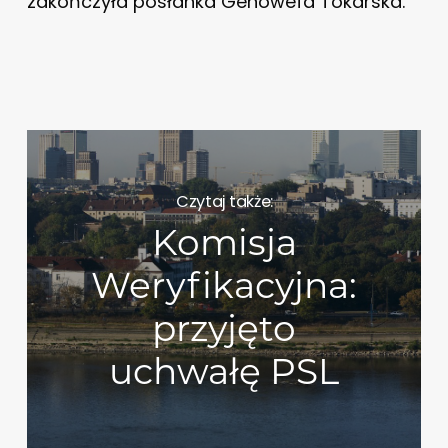
zakończyła posłanka Genowefa Tokarska.
Czytaj także:
Komisja
Weryfikacyjna:
przyjęto
uchwałę PSL