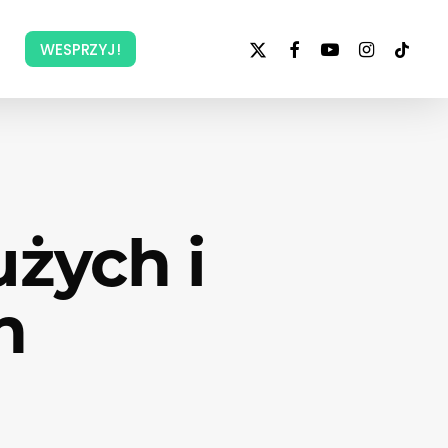
x-
facebook
youtube
instagram
tiktok
WESPRZYJ!
twitter
użych i
n