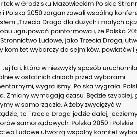
rtek w Grodzisku Mazowieckim Polskie Stron
 i Polska 2050 zorganizowali wspólną konfer
łem „Trzecia Droga dla dużych i małych ojcz
 obu ugrupowań poinformowali, że Polska 205
 Stronnictwo Ludowe, jako Trzecia Droga, ut
y komitet wyborczy do sejmików, powiatów i 
i tej fali, która w niezwykły sposób uruchomiła
ólnie w ostatnich dniach przed wyborami
entarnymi, wygraliśmy. Polska wygrała. Pols
a. Zmiany wymagają czasu. Będzie szybciej, 
żymy w samorządzie. A żeby zwyciężyć w
dzie, to Trzecia Droga jedzie dalej, jedzie
orów samorządowych. Polska 2050 i Polskie
ictwo Ludowe utworzą wspólny komitet wybo