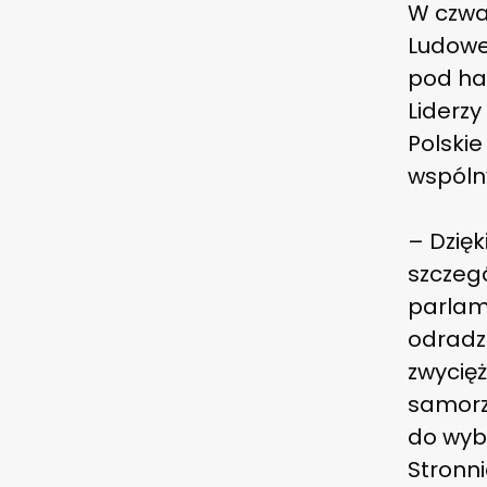
W czwa
Ludowe
pod has
Liderzy
Polskie
wspóln
– Dzięk
szczeg
parlam
odradz
zwycię
samorzą
do wyb
Stronn