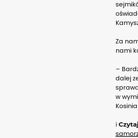
sejmik
oświadc
Kamysz
Za nam
nami ko
– Bard
dalej z
sprawdz
w wymi
Kosini
ℹ️
Czyta
samor