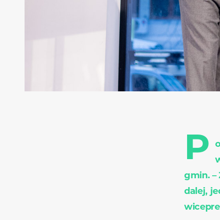
P
o
w
gmin. –
dalej, 
wicepre