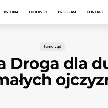
HISTORIA
LUDOWCY
PROGRAM
KONTAKT
Samorząd
a Droga dla d
małych ojczyz