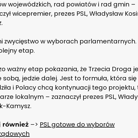
ów wojewódzkich, rad powiatów i rad gmin –
zył wicepremier, prezes PSL, Władysław Kosi
.
i zwycięstwo w wyborach parlamentarnych.
lejny etap.
zo ważny etap pokazania, że Trzecia Droga j
e sobą, jedzie dalej. Jest to formuła, która się
iła i Polacy chcą kontynuacji tego projektu,
arze lokalnym – zaznaczył prezes PSL, Wład
ak-Kamysz.
–>
PSL gotowe do wyborów
j również
ządowych