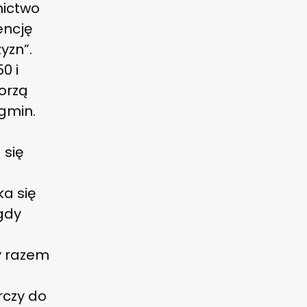
nictwo
encję
yzn”.
0 i
worzą
gmin.
 się
ka się
gdy
my razem
rczy do