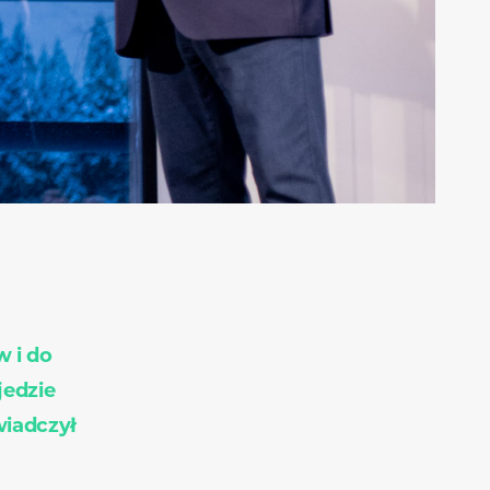
 i do
jedzie
iadczył