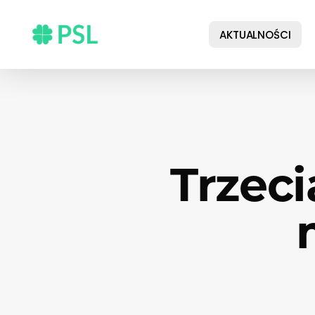
Skip
to
AKTUALNOŚCI
main
content
Trzeci