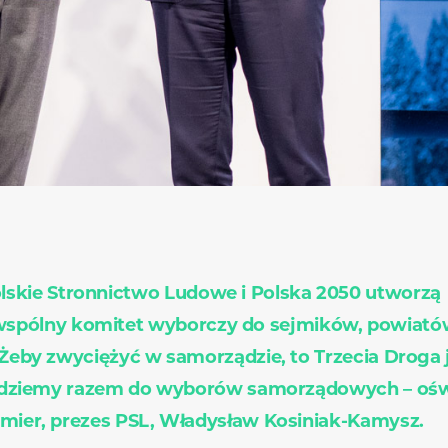
lskie Stronnictwo Ludowe i Polska 2050 utworzą
spólny komitet wyborczy do sejmików, powiatów
 Żeby zwyciężyć w samorządzie, to Trzecia Droga 
jedziemy razem do wyborów samorządowych – ośw
mier, prezes PSL, Władysław Kosiniak-Kamysz.