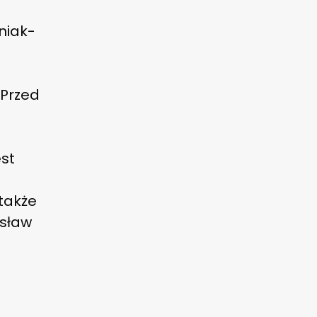
niak-
 Przed
est
 także
ysław