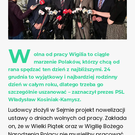
W
olna od pracy Wigilia to ciągle
marzenie Polaków, którzy chcą od
rana spędzać ten dzień z najbliższymi. 24
grudnia to wyjątkowy i najbardziej rodzinny
dzień w całym roku, dlatego trzeba go
szczególnie uszanować – zaznaczył prezes PSL
Władysław Kosiniak-Kamysz.
Ludowcy złożyli w Sejmie projekt nowelizacji
ustawy o dniach wolnych od pracy. Zakłada
on, że w Wielki Piątek oraz w Wigilię Bożego
Narodzenia Polacy nie musieliby pracować.