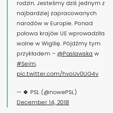
rodzin. Jesteśmy dziś jednym z
najbardziej zapracowanych
narodów w Europie. Ponad
połowa krajów UE wprowadziła
wolne w Wigilię. Pójdźmy tym
przykładem –
@Paslawska
w
#Sejm
.
pic.twitter.com/hvoUv0UG4v
— 🍀 PSL (@nowePSL)
December 14, 2018