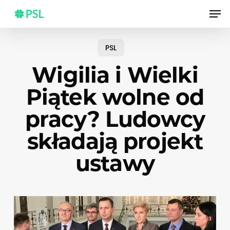
Skip
Men
to
main
content
PSL
Wigilia i Wielki
Piątek wolne od
pracy? Ludowcy
składają projekt
ustawy