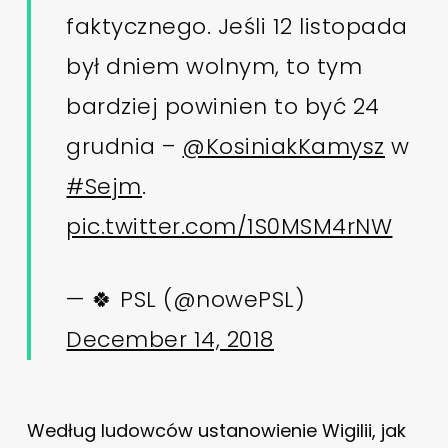
faktycznego. Jeśli 12 listopada
był dniem wolnym, to tym
bardziej powinien to być 24
grudnia –
@KosiniakKamysz
w
#Sejm
.
pic.twitter.com/1S0MSM4rNW
— 🍀 PSL (@nowePSL)
December 14, 2018
Według ludowców ustanowienie Wigilii, jak