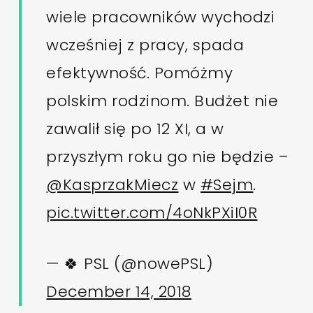
wiele pracowników wychodzi
wcześniej z pracy, spada
efektywność. Pomóżmy
polskim rodzinom. Budżet nie
zawalił się po 12 XI, a w
przyszłym roku go nie będzie –
@KasprzakMiecz
w
#Sejm
.
pic.twitter.com/4oNkPXiI0R
— 🍀 PSL (@nowePSL)
December 14, 2018